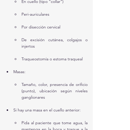
En cuello (tipo “collar”)
Peri-auriculares
Por disección cervical
De excisión cutánea, colgajos o 
injertos
Traqueostomía o estoma traqueal
Masas:
Tamaño, color, presencia de orificio 
(punto), ubicación según niveles 
ganglionares
Si hay una masa en el cuello anterior:
Pida al paciente que tome agua, la 
mantenga en la boca y trague a la 