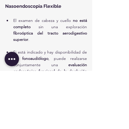
Nasoendoscopia Flexible
El examen de cabeza y cuello 
no está 
completo
 sin una exploración 
fibroóptica del tracto aerodigestivo 
superior
.
Si está indicado y hay disponibilidad de 
un 
fonoaudiólogo
, puede realizarse 
conjuntamente una 
evaluación 
endoscópica funcional de la deglución 
(FEES)
.
Otros Exámenes si Están Indicados
Evaluación completa del 
estado tiroideo
Examen 
pulmonar