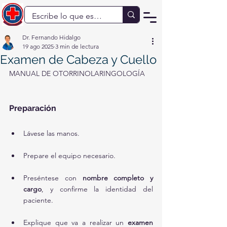
Dr. Fernando Hidalgo
19 ago 2025
3 min de lectura
Examen de Cabeza y Cuello
MANUAL DE OTORRINOLARINGOLOGÍA
Preparación
Lávese las manos.
Prepare el equipo necesario.
Preséntese con 
nombre completo y 
cargo
, y confirme la identidad del 
paciente.
Explique que va a realizar un 
examen 