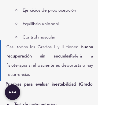
Ejercicios de propiocepción
Equilibrio unipodal
Control muscular
Casi todos los Grados I y II tienen 
buena 
recuperación sin secuelas
Referir a 
fisioterapia si el paciente es deportista o hay 
recurrencias
Pruebas para evaluar inestabilidad (Grado 
III):
Test de cajón anterior:
Rodilla en ligera flexión
Estabilizar tibia y traccionar talón 