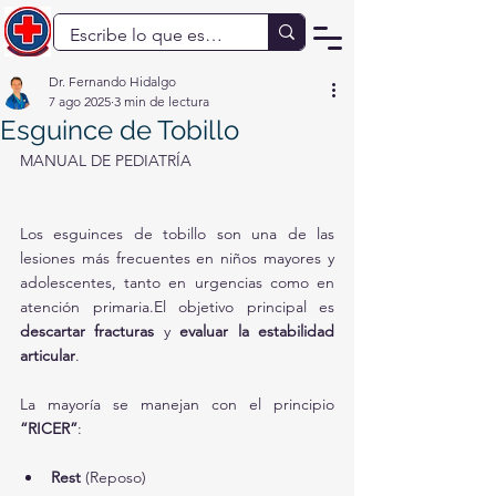
Dr. Fernando Hidalgo
7 ago 2025
3 min de lectura
Esguince de Tobillo
MANUAL DE PEDIATRÍA
Los esguinces de tobillo son una de las 
lesiones más frecuentes en niños mayores y 
adolescentes, tanto en urgencias como en 
atención primaria.El objetivo principal es 
descartar fracturas
 y 
evaluar la estabilidad 
articular
.
La mayoría se manejan con el principio 
“RICER”
:
Rest
 (Reposo)