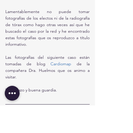
Lamentablemente no puede tomar 
fotografías de los electos ni de la radiografía 
de tórax como hago otras veces así que he 
buscado el caso por la red y he encontrado 
estas fotografías que os reproduzco a título 
informativo.
Las fotografías del siguiente caso están 
tomadas de blog 
Cardiomap
 de la 
compañera Dra. Huelmos que os animo a 
visitar.
Un abrazo y buena guardia. 
Si queréis ampliar los temas  expuestos os 
recomiendo:
https://litfl.com/wellens-syndrome-ecg-