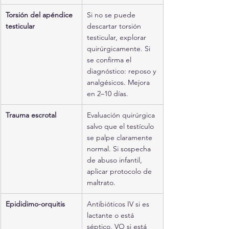
Torsión del apéndice 
Si no se puede 
testicular
descartar torsión 
testicular, explorar 
quirúrgicamente. Si 
se confirma el 
diagnóstico: reposo y 
analgésicos. Mejora 
en 2–10 días.
Trauma escrotal
Evaluación quirúrgica 
salvo que el testículo 
se palpe claramente 
normal. Si sospecha 
de abuso infantil, 
aplicar protocolo de 
maltrato.
Epididimo-orquitis
Antibióticos IV si es 
lactante o está 
séptico, VO si está 