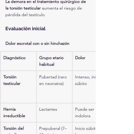
La demora en el tratamiento quirúrgico de 
la torsión testicular
 aumenta el riesgo de 
pérdida del testículo.
Evaluación inicial
Dolor escrotal con o sin hinchazón
Diagnóstico
Grupo etario 
Dolor
habitual
Torsión 
Pubertad (raro 
Intenso, inicio 
testicular
en neonatos)
súbito
Hernia 
Lactantes
Puede ser 
irreductible
indolora
Torsión del 
Prepuberal (7–
Inicio súbito, 