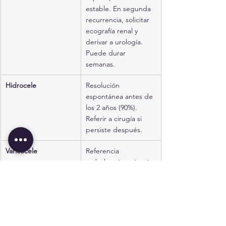
estable. En segunda 
recurrencia, solicitar 
ecografía renal y 
derivar a urología. 
Puede durar 
semanas.
Hidrocele
Resolución 
espontánea antes de 
los 2 años (90%). 
Referir a cirugía si 
persiste después.
Varicocele
Referencia 
ambulatoria a cirugía.
Edema escrotal 
Resolverá 
idiopático
espontáneamente en 
1–5 días. No requiere 
intervención.