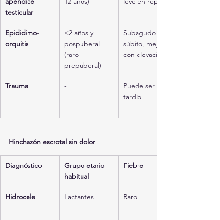
apéndice 
12 años)
leve en reposo
testicular
Epididimo-
<2 años y 
Subagudo o 
orquitis
pospuberal 
súbito, mejora 
(raro 
con elevación
prepuberal)
Trauma
-
Puede ser 
tardío
Hinchazón escrotal sin dolor
Diagnóstico
Grupo etario 
Fiebre
habitual
Hidrocele
Lactantes
Raro