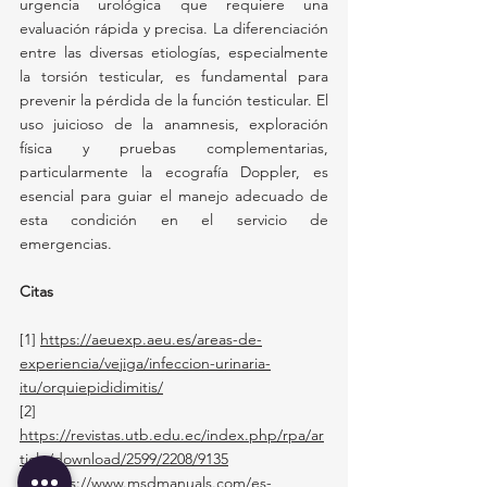
urgencia urológica que requiere una 
evaluación rápida y precisa. La diferenciación 
entre las diversas etiologías, especialmente 
la torsión testicular, es fundamental para 
prevenir la pérdida de la función testicular. El 
uso juicioso de la anamnesis, exploración 
física y pruebas complementarias, 
particularmente la ecografía Doppler, es 
esencial para guiar el manejo adecuado de 
esta condición en el servicio de 
emergencias.
Citas
[1] 
https://aeuexp.aeu.es/areas-de-
experiencia/vejiga/infeccion-urinaria-
itu/orquiepididimitis/
[2]
https://revistas.utb.edu.ec/index.php/rpa/ar
ticle/download/2599/2208/9135
[3]
https://www.msdmanuals.com/es-