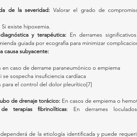
ida de la severidad:
 Valorar el grado de compromiso 
:
 Si existe hipoxemia.
diagnóstica y terapéutica:
 En derrames significativo
mienda guiada por ecografía para minimizar complicacion
la causa subyacente:
os en caso de derrame paraneumónico o empiema
si se sospecha insuficiencia cardíaca
para el control del dolor pleurítico[7]
ubo de drenaje torácico:
 En casos de empiema o hemot
de terapias fibrinolíticas
: En derrames loculado
dependerá de la etiología identificada y puede requerir