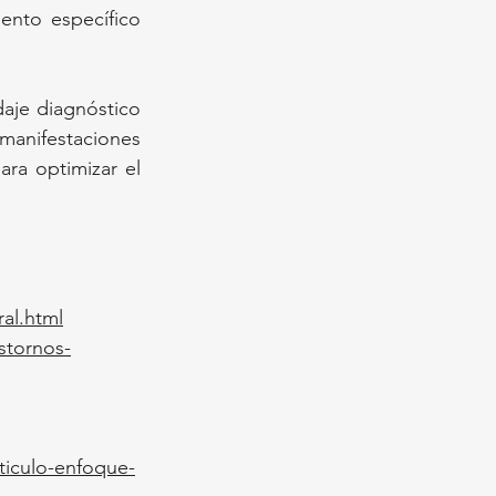
nto específico 
aje diagnóstico 
manifestaciones 
ra optimizar el 
al.html
stornos-
rticulo-enfoque-