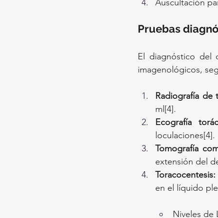
Auscultación pa
Pruebas diagnó
El diagnóstico del 
imagenológicos, segu
Radiografía de 
ml[4].
Ecografía torác
loculaciones[4].
Tomografía com
extensión del d
Toracocentesis:
en el líquido ple
Niveles de 