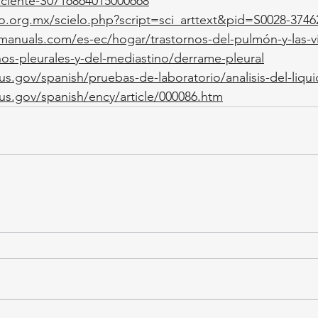
aciente-S0716864015000668
lo.org.mx/scielo.php?script=sci_arttext&pid=S0028-374
anuals.com/es-ec/hogar/trastornos-del-pulmón-y-las-ví
rnos-pleurales-y-del-mediastino/derrame-pleural
us.gov/spanish/pruebas-de-laboratorio/analisis-del-liqui
us.gov/spanish/ency/article/000086.htm