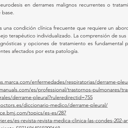
eurodesis en derrames malignos recurrentes o tratamie
 base.
s una condición clínica frecuente que requiere un abord
ejo terapéutico individualizado. La comprensión de sus 
iagnósticas y opciones de tratamiento es fundamental pa
ntes afectados por esta patología.
lus.marca.com/enfermedades/respiratorias/derrame-pleur
anuals.com/es/professional/trastornos-pulmonares/tra
rales/derrame-pleural?ruleredirectid=755
octors.es/diccionario-medico/derrame-pleural/
ice.bmj.com/topics/es-es/287
ier.es/es-revista-revista-medica-clinica-las-condes-202-a