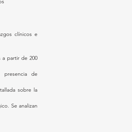
os
gos clínicos e 
a partir de 200 
a presencia de 
allada sobre la 
co. Se analizan 