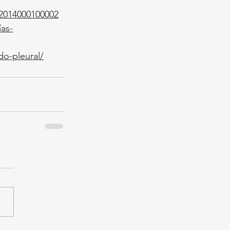
62014000100002
as-
do-pleural/