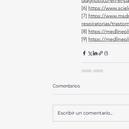
diagnostico-en-el-p
[6]
https://www.scie
[7]
https://www.msdm
respiratorias/trasto
[8]
https://medlinepl
[9]
https://medlinepl
Comentarios
Escribir un comentario...