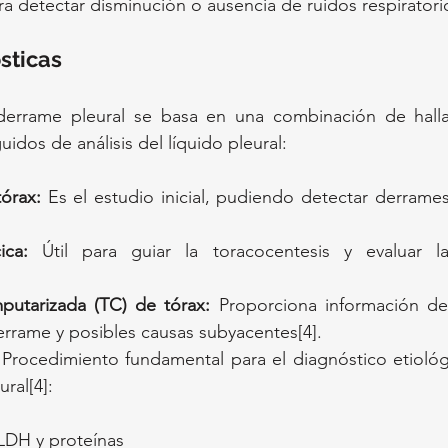
ra detectar disminución o ausencia de ruidos respiratori
sticas
derrame pleural se basa en una combinación de hallaz
idos de análisis del líquido pleural:
tórax:
 Es el estudio inicial, pudiendo detectar derrames 
ica:
 Útil para guiar la toracocentesis y evaluar l
putarizada (TC) de tórax:
 Proporciona información det
errame y posibles causas subyacentes[4].
 Procedimiento fundamental para el diagnóstico etiológi
ural[4]:
LDH y proteínas