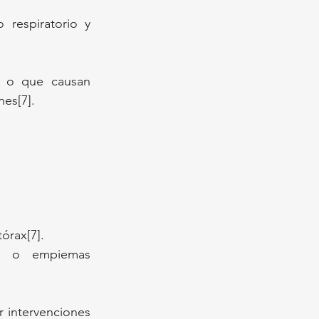
respiratorio y 
s o que causan 
es[7].
órax[7].
s o empiemas 
 intervenciones 