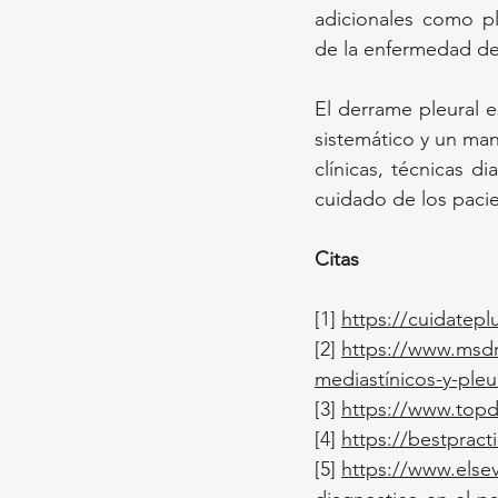
adicionales como pl
de la enfermedad de
El derrame pleural e
sistemático y un man
clínicas, técnicas d
cuidado de los pacie
Citas
[1] 
https://cuidatep
[2]
https://www.msdm
mediastínicos-y-pleu
[3]
https://www.topd
[4]
https://bestpract
[5]
https://www.elsev