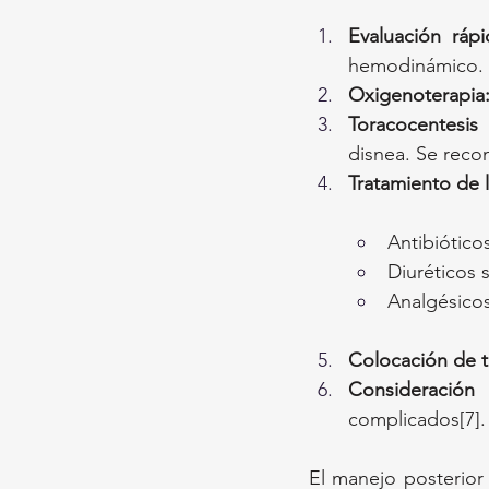
Evaluación ráp
hemodinámico.
Oxigenoterapia
Toracocentesis 
disnea. Se reco
Tratamiento de 
Antibiótic
Diuréticos 
Analgésicos 
Colocación de t
Consideración 
complicados[7].
El manejo posterior 