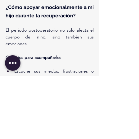
¿Cómo apoyar emocionalmente a mi 
hijo durante la recuperación?
El periodo postoperatorio no solo afecta el 
cuerpo del niño, sino también sus 
emociones.
Consejos para acompañarlo:
Escuche sus miedos, frustraciones o 
molestias sin minimizar lo que siente.
Esté presente y disponible para ofrecer 
afecto, compañía y seguridad.
Ayúdele a expresar lo que siente 
mediante dibujos, cuentos o juegos.
Involúcrelo en pequeñas decisiones 