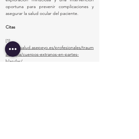
oportuna para prevenir complicaciones y 
asegurar la salud ocular del paciente.
Citas
[1] 
https://salud.asepeyo.es/profesionales/traum
atologia/cuerpos-extranos-en-partes-
blandas/
[2]
https://www.cun.es/diccionario-
medico/terminos/cuerpo-extrano-subtarsal
[3]
https://gpnotebook.com/es/pages/oftalmolo
gia/lesiones-oculares/cuerpo-extrano-
subtarsal
[4]
https://www.archivosdemedicina.com/medici
na-de-familia/cuerpos-extraos-en-vas-
areas.pdf
[5]
https://www.scielo.sa.cr/scielo.php?