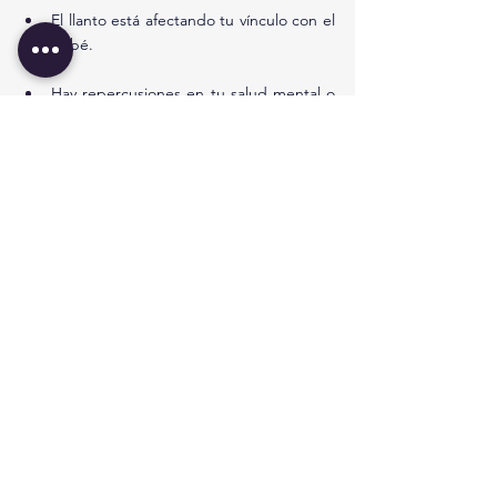
El llanto está afectando tu vínculo con el 
bebé.
Hay repercusiones en tu salud mental o 
tu relación de pareja.
Tienes cualquier otra preocupación.
Puntos clave
El llanto y el malestar son comunes en 
bebés menores de 4 meses.
Generalmente, no hay una causa médica 
específica.
Cada bebé es único; algunos necesitan 
más consuelo que otros.
No te culpes ni luches contra las 