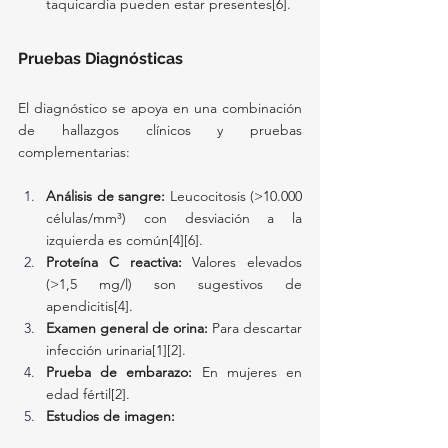
taquicardia pueden estar presentes[6].
Pruebas Diagnósticas
El diagnóstico se apoya en una combinación 
de hallazgos clínicos y pruebas 
complementarias:
Análisis de sangre:
 Leucocitosis (>10.000 
células/mm³) con desviación a la 
izquierda es común[4][6].
Proteína C reactiva:
 Valores elevados 
(>1,5 mg/l) son sugestivos de 
apendicitis[4].
Examen general de orina:
 Para descartar 
infección urinaria[1][2].
Prueba de embarazo:
 En mujeres en 
edad fértil[2].
Estudios de imagen: