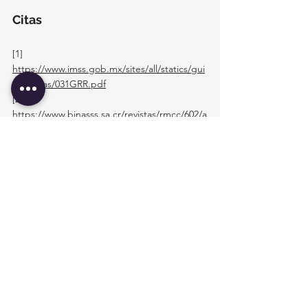
Citas
[1] 
https://www.imss.gob.mx/sites/all/statics/gui
asclinicas/031GRR.pdf
[2]
https://www.binasss.sa.cr/revistas/rmcc/602/a
rt21.pdf
[3]
https://www.msdmanuals.com/es-
ec/professional/trastornos-
gastrointestinales/abdomen-agudo-y-
gastroenterología-quirúrgica/apendicitis
[4]
https://www.scielo.org.mx/scielo.php?
script=sci_arttext&pid=S1405-
00992019000100033
[5]
https://www.mayoclinic.org/es/diseases-
conditions/appendicitis/diagnosis-
treatment/drc-20369549
[6]