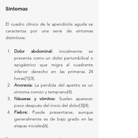
Síntomas
El cuadro clínico de la apendicitis aguda se 
caracteriza por una serie de síntomas 
distintivos:
Dolor abdominal:
 inicialmente se 
presenta como un dolor periumbilical o 
epigástrico que migra al cuadrante 
inferior derecho en las primeras 24 
horas[1][3].
Anorexia:
 La pérdida del apetito es un 
síntoma común y temprano[4].
Náuseas y vómitos:
 Suelen aparecer 
poco después del inicio del dolor[3][4].
Fiebre:
 Puede presentarse, aunque 
generalmente es de bajo grado en las 
etapas iniciales[6].