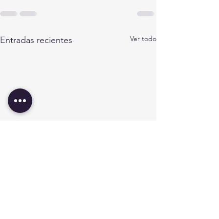
Ver todo
Entradas recientes
INFORMACIÓN PARA
Verrugas
PADRES - SALUD