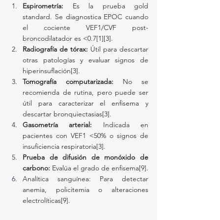
Espirometría:
 Es la prueba gold 
standard. Se diagnostica EPOC cuando 
el cociente VEF1/CVF post-
broncodilatador es <0.7[1][3].
Radiografía de tórax:
 Útil para descartar 
otras patologías y evaluar signos de 
hiperinsuflación[3].
Tomografía computarizada:
 No se 
recomienda de rutina, pero puede ser 
útil para caracterizar el enfisema y 
descartar bronquiectasias[3].
Gasometría arterial:
 Indicada en 
pacientes con VEF1 <50% o signos de 
insuficiencia respiratoria[3].
Prueba de difusión de monóxido de 
carbono:
 Evalúa el grado de enfisema[9].
Analítica sanguínea: Para detectar 
anemia, policitemia o alteraciones 
electrolíticas[9].