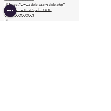
[3]
https://www.scielo.sa.cr/scielo.php?
script=sci_arttext&pid=S0001-
60022003000500003
[4]
https://scielo.isciii.es/pdf/jonnpr/v5n10/2529-
850X-jonnpr-5-10-1195.pdf
[5]
https://medlineplus.gov/spanish/copd.html
[6]
https://dialnet.unirioja.es/descarga/articulo/8
507992.pdf
[7]
https://www.who.int/es/news-room/fact-
sheets/detail/chronic-obstructive-pulmonary-
disease-(copd)
[8]
https://www.scielo.org.mx/scielo.php?
script=sci_arttext&pid=S0026-
17422020000300028
[9]
https://www.cun.es/enfermedades-
tratamientos/enfermedades/enfermedad-
pulmonar-obstructiva-cronica
[10]