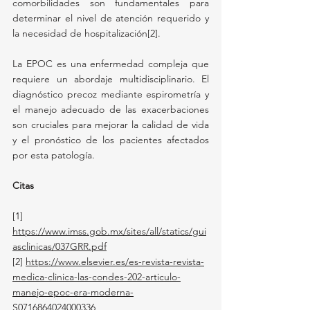
comorbilidades son fundamentales para 
determinar el nivel de atención requerido y 
la necesidad de hospitalización[2].
La EPOC es una enfermedad compleja que 
requiere un abordaje multidisciplinario. El 
diagnóstico precoz mediante espirometría y 
el manejo adecuado de las exacerbaciones 
son cruciales para mejorar la calidad de vida 
y el pronóstico de los pacientes afectados 
por esta patología.
Citas
[1] 
https://www.imss.gob.mx/sites/all/statics/gui
asclinicas/037GRR.pdf
[2]
https://www.elsevier.es/es-revista-revista-
medica-clinica-las-condes-202-articulo-
manejo-epoc-era-moderna-
S0716864024000336