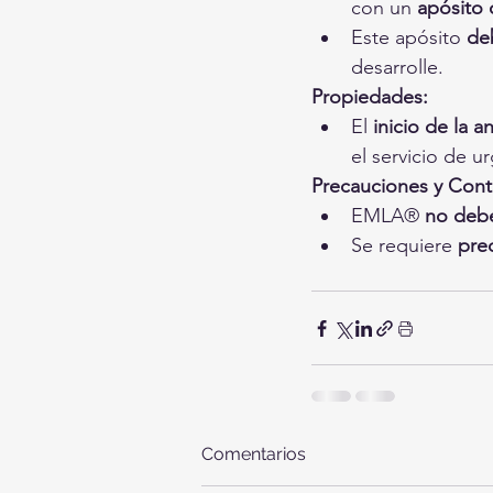
con un 
apósito 
Este apósito 
de
desarrolle.
Propiedades:
El 
inicio de la a
el servicio de u
Precauciones y Cont
EMLA® 
no debe
Se requiere 
pre
Comentarios