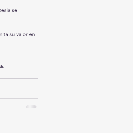
tesia se 
imita su valor en 
a
.