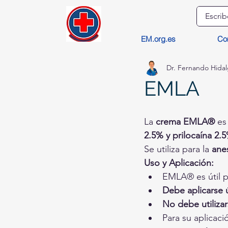
EM.org.es
Co
Dr. Fernando Hida
EMLA
La 
crema EMLA®
 es
2.5% y prilocaína 2.
Se utiliza para la 
anes
Uso y Aplicación:
EMLA® es útil p
Debe aplicarse 
No debe utiliza
Para su aplicac