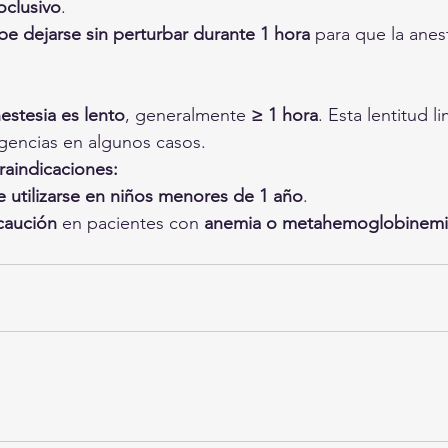
oclusivo
.
be dejarse sin perturbar durante 1 hora
 para que la anes
nestesia es lento
, generalmente 
≥ 1 hora
. Esta lentitud l
rgencias en algunos casos.
raindicaciones:
 utilizarse en niños menores de 1 año
.
caución
 en pacientes con 
anemia o metahemoglobinemi