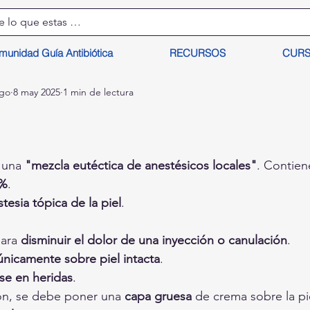
munidad Guía Antibiótica
RECURSOS
CUR
lgo
8 may 2025
1 min de lectura
 una 
"mezcla eutéctica de anestésicos locales"
. Contien
5%
.
tesia tópica de la piel
.
ara 
disminuir el dolor de una inyección o canulación
.
únicamente sobre piel intacta
.
rse en heridas
.
ión, se debe poner una 
capa gruesa
 de crema sobre la pie