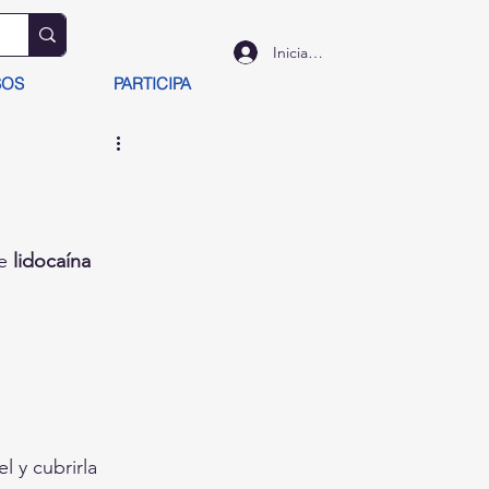
Iniciar sesión
SOS
PARTICIPA
e 
lidocaína 
l y cubrirla 