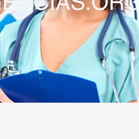
ENCIA
S
.OR