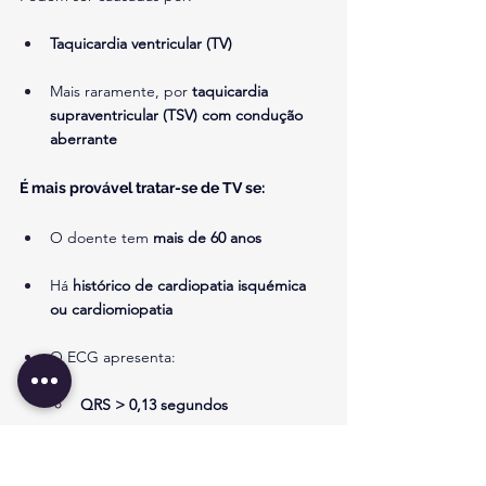
Taquicardia ventricular (TV)
Mais raramente, por 
taquicardia 
supraventricular (TSV) com condução 
aberrante
É mais provável tratar-se de TV se:
O doente tem 
mais de 60 anos
Há 
histórico de cardiopatia isquémica 
ou cardiomiopatia
O ECG apresenta:
QRS > 0,13 segundos
Complexos QRS bizarros
 que 
não 
se assemelham a um padrão típico 