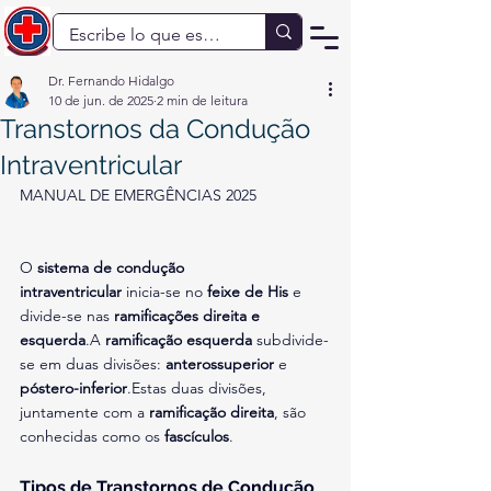
Dr. Fernando Hidalgo
10 de jun. de 2025
2 min de leitura
Transtornos da Condução
Intraventricular
MANUAL DE EMERGÊNCIAS 2025
O 
sistema de condução 
intraventricular
 inicia-se no 
feixe de His
 e 
divide-se nas 
ramificações direita e 
esquerda
.A 
ramificação esquerda
 subdivide-
se em duas divisões: 
anterossuperior
 e 
póstero-inferior
.Estas duas divisões, 
juntamente com a 
ramificação direita
, são 
conhecidas como os 
fascículos
.
Tipos de Transtornos de Condução 