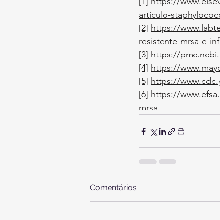
[1] 
https://www.elsev
articulo-staphyloco
[2]
https://www.labte
resistente-mrsa-e-in
[3]
https://pmc.ncbi
[4]
https://www.mayo
[5]
https://www.cdc.
[6]
https://www.efsa.
mrsa
Comentários