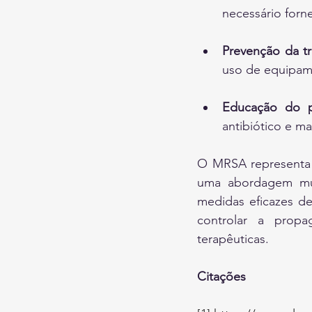
necessário forne
Prevenção da t
uso de equipame
Educação do p
antibiótico e m
O MRSA representa u
uma abordagem multi
medidas eficazes de 
controlar a propag
terapêuticas.
Citações