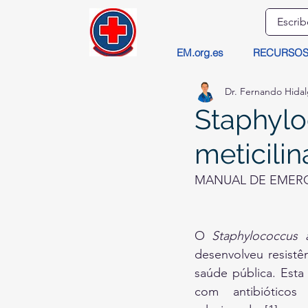
EM.org.es
RECURSO
Dr. Fernando Hida
Staphylo
meticili
MANUAL DE EMERG
O 
Staphylococcus 
desenvolveu resistê
saúde pública. Esta
com antibióticos 