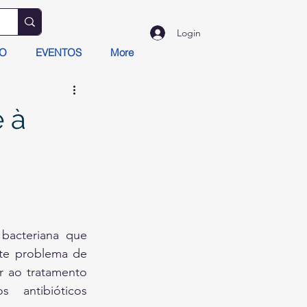
Login
TO
EVENTOS
More
 à
bacteriana que 
nte problema de 
r ao tratamento 
 antibióticos 