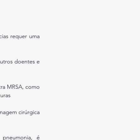
ias requer uma 
utros doentes e 
ntra MRSA, como 
turas
nagem cirúrgica 
pneumonia, é 