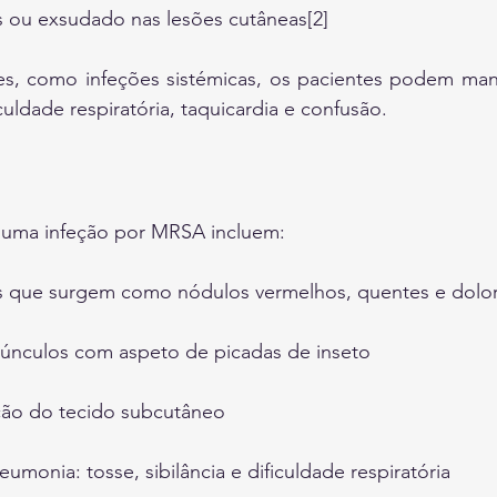
 ou exsudado nas lesões cutâneas[2]
s, como infeções sistémicas, os pacientes podem manif
culdade respiratória, taquicardia e confusão.
de uma infeção por MRSA incluem:
s que surgem como nódulos vermelhos, quentes e dolo
únculos com aspeto de picadas de inseto
eção do tecido subcutâneo
monia: tosse, sibilância e dificuldade respiratória