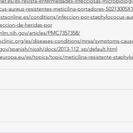
ier.es/es-revista-enfermedades-infecciosas-microbiologia
ccus-aureus-resistentes-meticilina-portadores-S0213005X
stsonline.es/conditions/infeccion-por-staphylococus-aur
feccion-de-heridas-por
.nlm.nih.gov/articles/PMC7357358/
clinic.org/es/diseases-conditions/mrsa/symptoms-caus
gov/spanish/niosh/docs/2013-112_sp/default.html
europa.eu/es/topics/topic/meticilina-resistente-staphyl