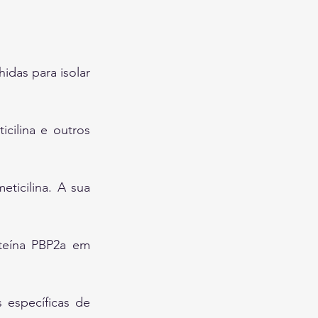
idas para isolar 
cilina e outros 
ticilina. A sua 
teína PBP2a em 
 específicas de 