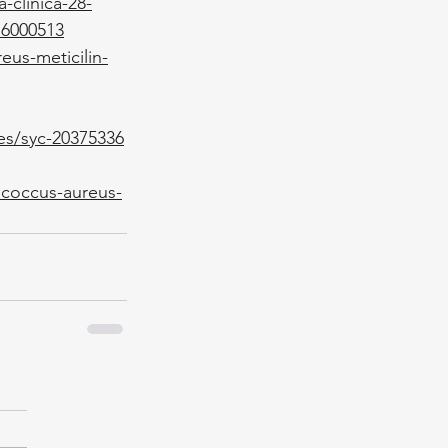
-clinica-28-
16000513
eus-meticilin-
es/syc-20375336
ococcus-aureus-