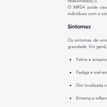
relacionados[1].
O MRSA pode causar
indivíduos com o si
Sintomas
Os sintomas de uma 
gravidade. Em geral
Febre e arrepio
Fadiga e mal-est
Dor localizada n
Eritema e infla