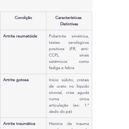
Condição
Características 
Distintivas
Artrite reumatóide
Poliartrite simétrica, 
testes serológicos 
positivos (FR, anti-
CCP), sinais 
sistémicos como 
fadiga e febre
Artrite gotosa
Início súbito, cristais 
de urato no líquido 
sinovial, crise aguda 
numa única 
articulação (ex: 1.º 
dedo do pé)
Artrite traumática
História de trauma 