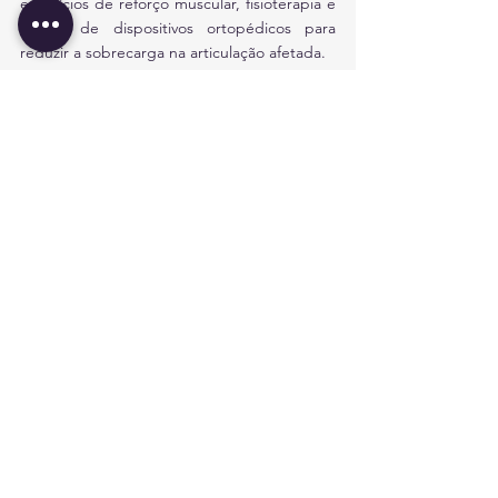
exercícios de reforço muscular, fisioterapia e 
o uso de dispositivos ortopédicos para 
reduzir a sobrecarga na articulação afetada.
Em casos avançados, quando o tratamento 
conservador não proporciona alívio 
adequado, pode ser necessária intervenção 
cirúrgica, como uma osteotomia ou a 
substituição total da articulação (artroplastia).
Ver tudo
Posts recentes