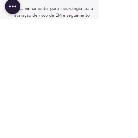
Encaminhamento para neurologia para 
avaliação de risco de EM e seguimento
Embora os corticosteroides acelerem a 
recuperação visual, não alteram o 
prognóstico visual a longo prazo na maioria 
dos casos. O tratamento deve ser adaptado 
à apresentação clínica e etiologia suspeita.
A neurite óptica exige uma abordagem 
diagnóstica e terapêutica célere. O 
conhecimento dos seus sinais e sintomas, 
bem como a aplicação adequada dos 
exames, são essenciais para otimizar o 
tratamento e os resultados visuais dos 
doentes.