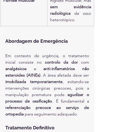
Fibrose muscular
Rigidez muscular, mas 
sem evidência 
radiológica
 de osso 
heterotópico.
Abordagem de Emergência
Em contexto de urgência, o tratamento 
inicial consiste no 
controlo da dor
 com 
analgésicos
 e 
anti-inflamatórios não 
esteroides (AINEs)
. A área afetada deve ser 
imobilizada temporariamente
, evitando-se 
intervenções cirúrgicas precoces, pois a 
manipulação prematura pode 
agudizar o 
processo de ossificação
. É fundamental a 
referenciação precoce ao serviço de 
ortopedia
 para seguimento adequado.
Tratamento Definitivo