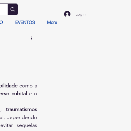
Login
TO
EVENTOS
More
bilidade
 como a 
ervo cubital
 e o 
s
, 
traumatismos 
tal, dependendo 
evitar sequelas 