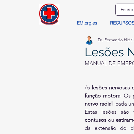
EM.org.es
RECURSO
Dr. Fernando Hida
Lesões 
MANUAL DE EMER
As 
lesões nervosas
função motora
. Os 
nervo radial
, cada u
Estas lesões são 
contusos
 ou 
estiram
da extensão do d