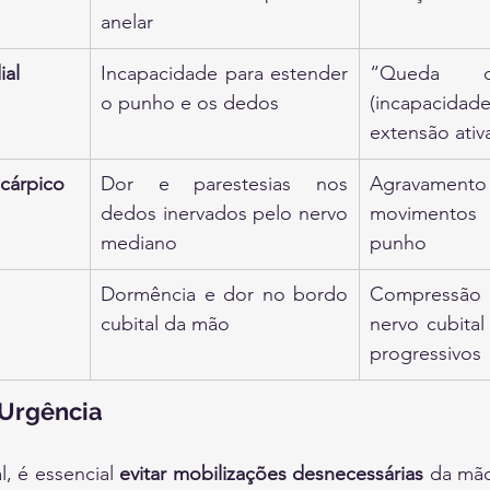
anelar
ial
Incapacidade para estender 
“Queda d
o punho e os dedos
(incapacida
extensão ativ
cárpico
Dor e parestesias nos 
Agravam
dedos inervados pelo nervo 
movimentos r
mediano
punho
Dormência e dor no bordo 
Compressão
cubital da mão
nervo cubital
progressivos
Urgência
, é essencial 
evitar mobilizações desnecessárias
 da mão