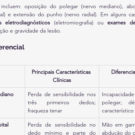
 incluem: oposição do polegar (nervo mediano), ab
al) e extensão do punho (nervo radial). Em alguns ca
s eletrodiagnósticos
 (eletromiografia) ou 
exames d
ação e gravidade da lesão.
erencial
Principais Características 
Diferenci
Clínicas
diano
Perda de sensibilidade nos 
Incapacidade
três primeiros dedos; 
polegar; déf
fraqueza tenar
característico
ital
Perda de sensibilidade no 
Mão em garra
dedo mínimo e parte do 
abdução do 