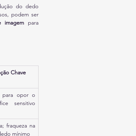
dução do dedo 
sos, podem ser 
e imagem
 para 
ação Chave
 para opor o 
ice sensitivo 
; fraqueza na 
dedo mínimo