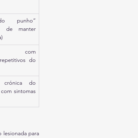
o punho” 
de de manter 
a)
ento com 
epetitivos do 
 crónica do 
 com sintomas 
 lesionada para 