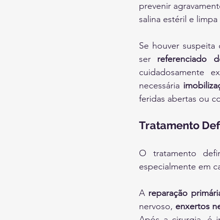
prevenir agravament
salina estéril e lim
Se houver suspeita 
ser 
referenciado 
cuidadosamente exp
necessária 
imobiliza
feridas abertas ou c
Tratamento Defi
O tratamento defi
especialmente em ca
A 
reparação primári
nervoso, 
enxertos n
Após a cirurgia, é 