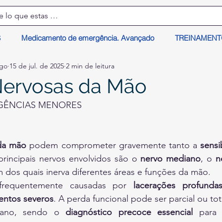
S
Medicamento de emergência. Avançado
TREINAMEN
lgo
15 de jul. de 2025
2 min de leitura
Nervosas da Mão
GÊNCIAS MENORES
 da mão
 podem comprometer gravemente tanto a 
sensi
principais nervos envolvidos são o 
nervo mediano
, o 
n
m dos quais inerva diferentes áreas e funções da mão.
frequentemente causadas por 
lacerações profunda
entos severos
. A perda funcional pode ser parcial ou to
ano, sendo o 
diagnóstico precoce essencial
 para 