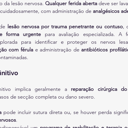
o da lesão nervosa. 
Qualquer ferida aberta
 deve ser lav
pa cuidadosamente, com administração de 
analgésicos a
de 
lesão nervosa por trauma penetrante ou contuso
, 
de forma urgente
 para avaliação especializada. A f
lorada para identificar e proteger os nervos lesa
ção com férula
 e administração de 
antibióticos profilát
ontaminadas.
nitivo
nitivo implica geralmente a 
reparação cirúrgica d
sos de secção completa ou dano severo. 
a
 pode incluir sutura direta ou, se houver perda signifi
ervosos
.
indispensável um 
programa de reabilitação e terapia o