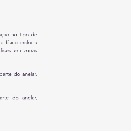
nção ao tipo de 
trauma (corte, esmagamento, etc.) e aos sintomas apresentados. O exame físico inclui a 
éfices em zonas 
arte do anelar, 
te do anelar, 