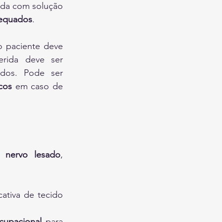
ada com solução 
dequados
.
o paciente deve 
erida deve ser 
dos. Pode ser 
icos
 em caso de 
o nervo lesado
, 
cativa de tecido 
cupacional
 para 