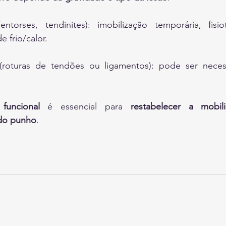
entorses, tendinites): imobilização temporária, fisio
e frio/calor.
(roturas de tendões ou ligamentos): pode ser neces
 funcional
 é essencial para 
restabelecer a mobil
 do punho
.