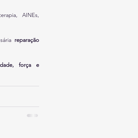
terapia, AINEs, 
sária 
reparação 
idade, força e 