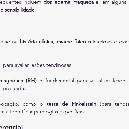
requentes incluem 
dor, edema, fraqueza
 e, em alguns 
e sensibilidade
.
a-se na 
história clínica
, 
exame físico minucioso
 e exa
il para avaliar lesões tendinosas.
 magnética (RM)
 é fundamental para visualizar lesões
s profundas.
ovocação, como o 
teste de Finkelstein
 (para tenos
m a identificar patologias específicas.
erencial