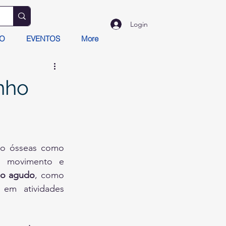
Login
TO
EVENTOS
More
nho
As lesões dos tecidos moles do punho envolvem danos em estruturas não ósseas como 
o movimento e 
mo agudo
, como 
em atividades 