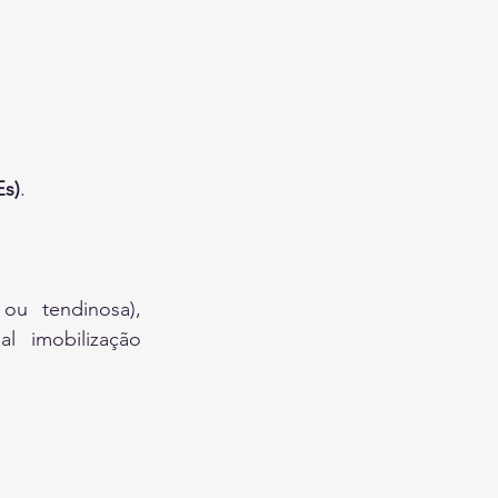
Es)
.
u tendinosa), 
l imobilização 