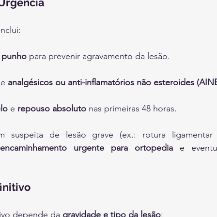
Urgência
nclui:
o punho
 para prevenir agravamento da lesão.
e 
analgésicos ou anti-inflamatórios não esteroides (AIN
lo
 e 
repouso absoluto
 nas primeiras 48 horas.
suspeita de lesão grave (ex.: rotura ligamentar o
encaminhamento urgente para ortopedia
 e eventua
nitivo
tivo depende da 
gravidade e tipo da lesão
: