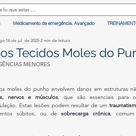
S
Medicamento de emergência. Avançado
TREINAMEN
lgo
16 de jul. de 2025
2 min de leitura
os Tecidos Moles do Pu
GÊNCIAS MENORES
os, nervos e músculos
, que são essenciais para 
iculação. Estas lesões podem resultar de um 
traumatis
ntos súbitos, ou de 
sobrecarga crónica
, comum 