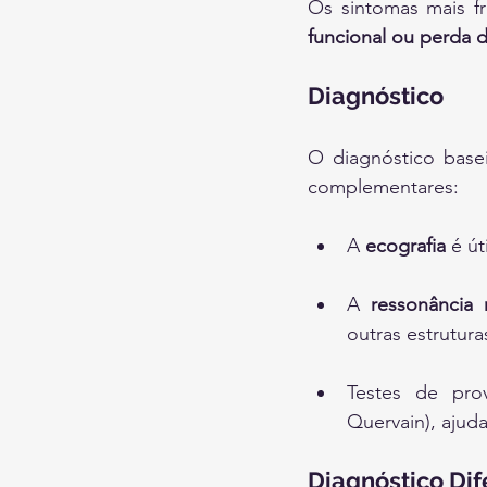
Os sintomas mais f
funcional ou perda d
Diagnóstico
O diagnóstico basei
complementares:
A 
ecografia
 é út
A 
ressonância
outras estrutura
Testes de pr
Quervain), ajuda
Diagnóstico Dif