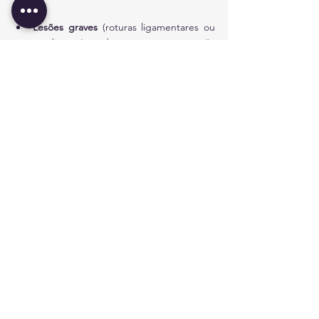
Lesões graves
 (roturas ligamentares ou 
tendinosas): podem requerer 
reparação 
cirúrgica
.
A 
reabilitação pós-lesão
 é fundamental para 
recuperar a 
mobilidade, força e 
funcionalidade
 do punho.
Ver tudo
Posts recentes