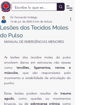
Dr. Fernando Hidalgo
16 de jul. de 2025
2 min de leitura
Lesões dos Tecidos Moles
do Pulso
MANUAL DE EMERGÊNCIAS MENORES
As lesões dos tecidos moles do pulso 
envolvem danos em estruturas não ósseas 
como 
tendões, ligamentos, nervos e 
músculos
, que são responsáveis pelo 
movimento e estabilidade da articulação do 
punho.
Estas lesões podem resultar de 
trauma 
agudo
, como quedas ou movimentos 
bruscos, ou de 
sobrecarga crónica
, como 