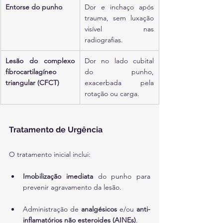
Entorse do punho
Dor e inchaço após 
trauma, sem luxação 
visível nas 
radiografias.
Lesão do complexo 
Dor no lado cubital 
fibrocartilagíneo 
do punho, 
triangular (CFCT)
exacerbada pela 
rotação ou carga.
Tratamento de Urgência
O tratamento inicial inclui:
Imobilização imediata
 do punho para 
prevenir agravamento da lesão.
Administração de 
analgésicos
 e/ou 
anti-
inflamatórios não esteroides (AINEs)
.