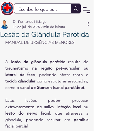
Dr. Fernando Hidalgo
18 de jul. de 2025
2 min de leitura
Lesão da Glândula Parótida
MANUAL DE URGÊNCIAS MENORES
A 
lesão da glândula parótida
 resulta de 
traumatismo na região pré-auricular ou 
lateral da face
, podendo afetar tanto o 
tecido glandular
 como estruturas associadas, 
como o 
canal de Stensen (canal parotídeo)
. 
Estas lesões podem provocar 
extravasamento de saliva
, 
infeção local
 ou 
lesão do nervo facial
, que atravessa a 
glândula, podendo resultar em 
paralisia 
facial parcial
.