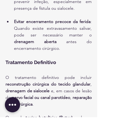
prevenir infeção, especialmente em 
presença de fístula ou sialocele.
Evitar encerramento precoce da ferida
: 
Quando existe extravasamento salivar, 
pode ser necessário manter o 
drenagem aberta
 antes do 
encerramento cirúrgico.
Tratamento Definitivo
O tratamento definitivo pode incluir 
reconstrução cirúrgica do tecido glandular
, 
drenagem de sialocele
 e, em casos de lesão 
do 
nervo facial ou canal parotídeo
, 
reparação 
microcirúrgica
.
O uso de 
toxina botulínica (Botox)
 pode ser 
uma estratégia 
temporária para reduzir a 
produção de saliva
, favorecendo a 