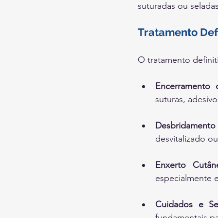
suturadas ou selada
Tratamento Defi
O tratamento defini
Encerramento d
suturas, adesivos
Desbridamento 
desvitalizado o
Enxerto Cutân
especialmente 
Cuidados e Se
fundamentais pa