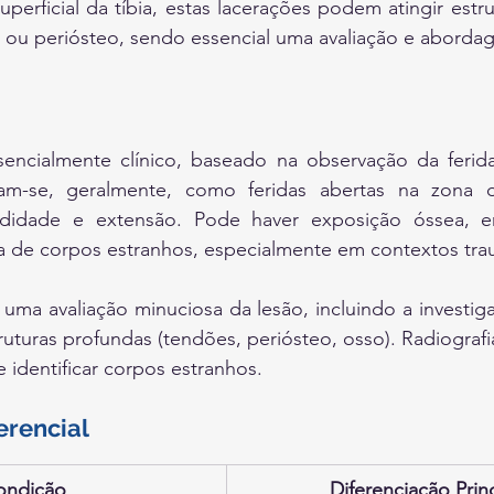
uperficial da tíbia, estas lacerações podem atingir estru
ou periósteo, sendo essencial uma avaliação e aborda
encialmente clínico, baseado na observação da ferida.
ntam-se, geralmente, como feridas abertas na zona 
didade e extensão. Pode haver exposição óssea, en
 de corpos estranhos, especialmente em contextos tra
r uma avaliação minuciosa da lesão, incluindo a investiga
uturas profundas (tendões, periósteo, osso). Radiografia
 e identificar corpos estranhos.
erencial
ondição
Diferenciação Prin