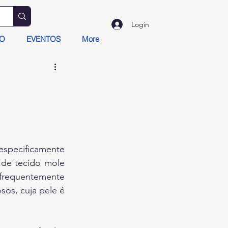
Login
TO
EVENTOS
More
especificamente 
 de tecido mole 
frequentemente 
os, cuja pele é 