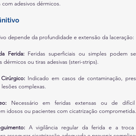
s com adesivos dérmicos.
nitivo
tivo depende da profundidade e extensão da laceração:
a Ferida:
 Feridas superficiais ou simples podem se
 dérmicos ou tiras adesivas (steri-strips).
Cirúrgico:
 Indicado em casos de contaminação, pres
u lesões complexas.
eo:
 Necessário em feridas extensas ou de difícil 
em idosos ou pacientes com cicatrização comprometida
guimento:
 A vigilância regular da ferida e a troc
ra assegurar cicatrização adequada e prevenir complica