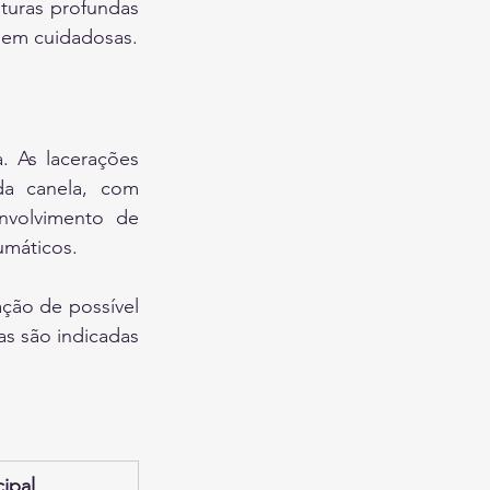
turas profundas 
gem cuidadosas.
 As lacerações 
da canela, com 
volvimento de 
umáticos.
ção de possível 
s são indicadas 
cipal