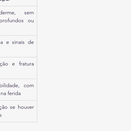
erme, sem 
profundos ou 
 e sinais de 
ão e fratura 
ilidade, com 
na ferida
ção se houver 
s