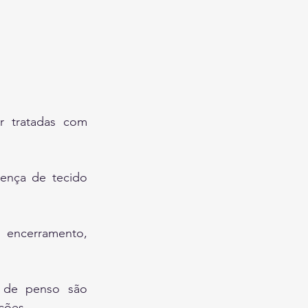
r tratadas com 
ença de tecido 
encerramento, 
.
a de penso são 
ções.