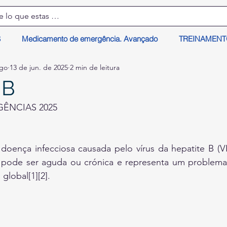
S
Medicamento de emergência. Avançado
TREINAMEN
lgo
13 de jun. de 2025
2 min de leitura
 B
ÊNCIAS 2025
doença infecciosa causada pelo vírus da hepatite B (V
o pode ser aguda ou crónica e representa um problema s
 global[1][2].