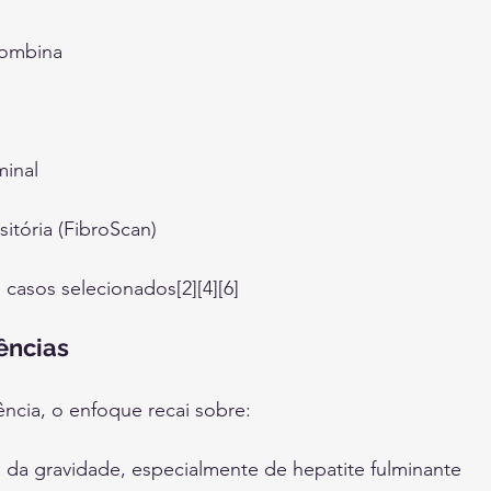
rombina
minal
sitória (FibroScan)
 casos selecionados[2][4][6]
ências
ncia, o enfoque recai sobre:
a da gravidade, especialmente de hepatite fulminante