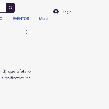
Login
TO
EVENTOS
More
HB) que afeta o 
ignificativo de 