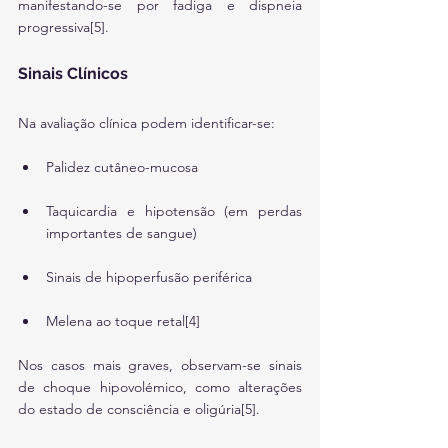
manifestando-se por fadiga e dispneia 
progressiva[5].
Sinais Clínicos
Na avaliação clínica podem identificar-se:
Palidez cutâneo-mucosa
Taquicardia e hipotensão (em perdas 
importantes de sangue)
Sinais de hipoperfusão periférica
Melena ao toque retal[4]
Nos casos mais graves, observam-se sinais 
de choque hipovolémico, como alterações 
do estado de consciência e oligúria[5].