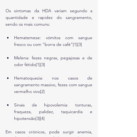
Os sintomas da HDA variam segundo a 
quantidade e rapidez do sangramento, 
sendo os mais comuns:
Hematemese: vómitos com sangue 
fresco ou com “borra de café”[1][3]
Melena: fezes negras, pegajosas e de 
odor fétido[1][3]
Hematoquezia: nos casos de 
sangramento massivo, fezes com sangue 
vermelho vivo[2]
Sinais de hipovolemia: tonturas, 
fraqueza, palidez, taquicardia e 
hipotensão[3][4]
Em casos crónicos, pode surgir anemia, 