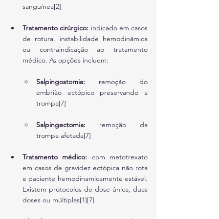
sanguínea[2]
Tratamento cirúrgico:
 indicado em casos 
de rotura, instabilidade hemodinâmica 
ou contraindicação ao tratamento 
médico. As opções incluem:
Salpingostomia:
 remoção do 
embrião ectópico preservando a 
trompa[7]
Salpingectomia:
 remoção da 
trompa afetada[7]
Tratamento médico:
 com metotrexato 
em casos de gravidez ectópica não rota 
e paciente hemodinamicamente estável. 
Existem protocolos de dose única, duas 
doses ou múltiplas[1][7]