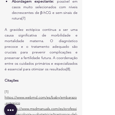
Abordagem expectante:
 possível em 
casos muito selecionados com níveis 
decrescentes de β-hCG e sem sinais de 
rotura[7]
A gravidez ectópica continua a ser uma 
causa significativa de morbilidade e 
mortalidade materna. O diagnóstico 
precoce e o tratamento adequado são 
cruciais para prevenir complicações e 
preservar a fertilidade futura. A coordenação 
entre os cuidados primários e especializados 
é essencial para otimizar os resultados[8].
Citações
[1] 
https://www.webmd.com/es/baby/embarazo
-ectopico
[2]
https://www.msdmanuals.com/es/professi
onal/ginecología-y-obstetricia/trastornos-del-