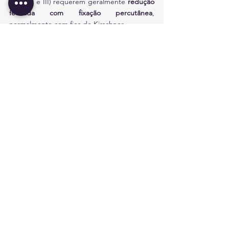
(tipos II e III) requerem geralmente 
redução 
fechada com fixação percutânea
, 
normalmente com fios de Kirschner.
Nos casos mais graves, pode ser necessária 
redução aberta
. A fisioterapia é essencial 
após a imobilização ou cirurgia para restaurar 
a mobilidade e a função do cotovelo.
Ver tudo
Posts recentes