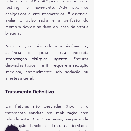
fletido entre 20° e 40° para reduzir a dor e 
restringir o movimento. Administram-se 
analgésicos e anti-inflamatórios. É essencial 
avaliar o pulso radial e a perfusão do 
membro devido ao risco de lesão da artéria 
braquial.
Na presença de sinais de isquemia (mão fria, 
ausência de pulso), está indicada 
intervenção cirúrgica urgente
. Fraturas 
desviadas (tipos II e III) requerem redução 
imediata, habitualmente sob sedação ou 
anestesia geral.
Tratamento Definitivo
Em fraturas não desviadas (tipo I), o 
tratamento consiste em imobilização com 
tala durante 3 a 4 semanas, seguida de 
reabilitação funcional. Fraturas desviadas 