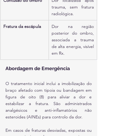
Contusão do ombro
Dor localizada após 
trauma, sem fratura 
radiológica.
Fratura da escápula
Dor na região 
posterior do ombro, 
associada a trauma 
de alta energia, visível 
em Rx.
Abordagem de Emergência
O tratamento inicial inclui a imobilização do 
braço afetado com tipoia ou bandagem em 
figura de oito (8) para aliviar a dor e 
estabilizar a fratura. São administrados 
analgésicos e anti-inflamatórios não 
esteroides (AINEs) para controlo da dor.
Em casos de fraturas desviadas, expostas ou 