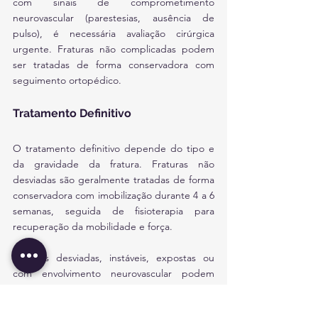
com sinais de comprometimento 
neurovascular (parestesias, ausência de 
pulso), é necessária avaliação cirúrgica 
urgente. Fraturas não complicadas podem 
ser tratadas de forma conservadora com 
seguimento ortopédico.
Tratamento Definitivo
O tratamento definitivo depende do tipo e 
da gravidade da fratura. Fraturas não 
desviadas são geralmente tratadas de forma 
conservadora com imobilização durante 4 a 6 
semanas, seguida de fisioterapia para 
recuperação da mobilidade e força.
Fraturas desviadas, instáveis, expostas ou 
com envolvimento neurovascular podem 
requerer redução aberta e fixação interna 
com placas e parafusos. A reabilitação é 