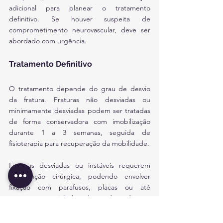
adicional para planear o tratamento 
definitivo. Se houver suspeita de 
comprometimento neurovascular, deve ser 
abordado com urgência.
Tratamento Definitivo
O tratamento depende do grau de desvio 
da fratura. Fraturas não desviadas ou 
minimamente desviadas podem ser tratadas 
de forma conservadora com imobilização 
durante 1 a 3 semanas, seguida de 
fisioterapia para recuperação da mobilidade.
Fraturas desviadas ou instáveis requerem 
intervenção cirúrgica, podendo envolver 
fixação com parafusos, placas ou até 
ressecção parcial da cabeça do rádio em 
casos mais graves. A reabilitação pós-
cirúrgica é essencial para restaurar a função 