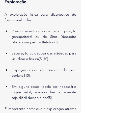
Exploração
A exploração física para diagnóstico de 
fissura anal inclui:
Posicionamento do doente em posição 
genupeitoral ou de Sims (decúbito 
lateral com joelhos fletidos)[5].
Separação cuidadosa das nádegas para 
visualizar a fissura[5][10].
Inspeção visual do ânus e da área 
perianal[10].
Em alguns casos, pode ser necessário 
toque retal, embora frequentemente 
seja difícil devido à dor[5].
É importante notar que a exploração através 