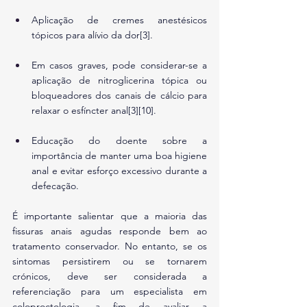
Aplicação de cremes anestésicos 
tópicos para alívio da dor[3].
Em casos graves, pode considerar-se a 
aplicação de nitroglicerina tópica ou 
bloqueadores dos canais de cálcio para 
relaxar o esfíncter anal[3][10].
Educação do doente sobre a 
importância de manter uma boa higiene 
anal e evitar esforço excessivo durante a 
defecação.
É importante salientar que a maioria das 
fissuras anais agudas responde bem ao 
tratamento conservador. No entanto, se os 
sintomas persistirem ou se tornarem 
crónicos, deve ser considerada a 
referenciação para um especialista em 
coloproctologia, a fim de avaliar a 