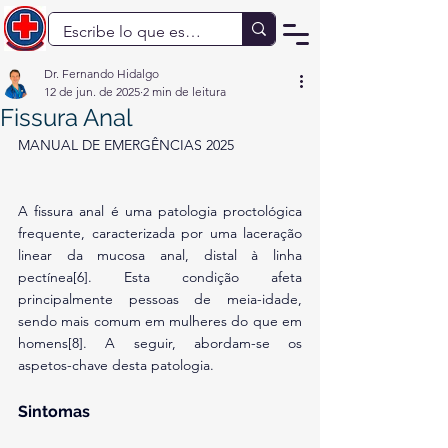
Dr. Fernando Hidalgo
12 de jun. de 2025
2 min de leitura
Fissura Anal
MANUAL DE EMERGÊNCIAS 2025
A fissura anal é uma patologia proctológica 
frequente, caracterizada por uma laceração 
linear da mucosa anal, distal à linha 
pectínea[6]. Esta condição afeta 
principalmente pessoas de meia-idade, 
sendo mais comum em mulheres do que em 
homens[8]. A seguir, abordam-se os 
aspetos-chave desta patologia.
Sintomas