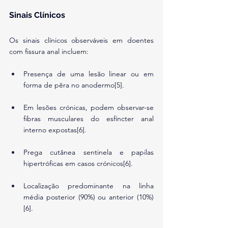
Sinais Clínicos
Os sinais clínicos observáveis em doentes 
com fissura anal incluem:
Presença de uma lesão linear ou em 
forma de pêra no anodermo[5].
Em lesões crónicas, podem observar-se 
fibras musculares do esfíncter anal 
interno expostas[6].
Prega cutânea sentinela e papilas 
hipertróficas em casos crónicos[6].
Localização predominante na linha 
média posterior (90%) ou anterior (10%)
[6].