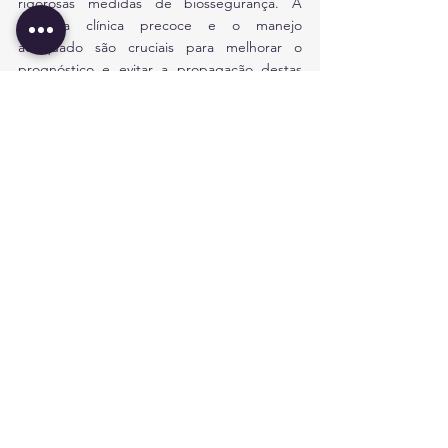
rigorosas medidas de biossegurança. A 
suspeita clínica precoce e o manejo 
adequado são cruciais para melhorar o 
prognóstico e evitar a propagação destas 
doenças potencialmente devastadoras.
Citações
[1]
https://www.euskadi.eus/contenidos/infor
macion/vigilancia_protocolos/es_def/adjunto
s/Fiebres-Hemorragicas-Viricas_cast.pdf
[2]
https://www.em-
consulte.com/es/article/121137/fiebres-
hemorragicas-virales
[3]
https://www.mayoclinic.org/es/diseases-
conditions/viral-hemorrhagic-
fevers/diagnosis-treatment/drc-20351266
[4]
http://scielo.sld.cu/scielo.php?pid=S1025-
02552015000300011&script=sci_arttext
[5]
https://www.mayoclinic.org/es/diseases-
conditions/viral-hemorrhagic-