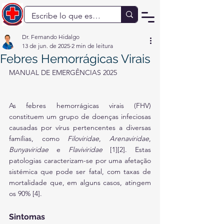
Dr. Fernando Hidalgo
13 de jun. de 2025
2 min de leitura
Febres Hemorrágicas Virais
MANUAL DE EMERGÊNCIAS 2025
As febres hemorrágicas virais (FHV) 
constituem um grupo de doenças infeciosas 
causadas por vírus pertencentes a diversas 
famílias, como 
Filoviridae
, 
Arenaviridae
, 
Bunyaviridae
 e 
Flaviviridae
 [1][2]. Estas 
patologias caracterizam-se por uma afetação 
sistémica que pode ser fatal, com taxas de 
mortalidade que, em alguns casos, atingem 
os 90% [4].
Sintomas