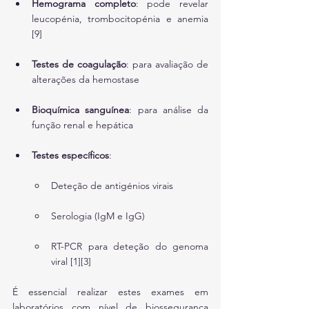
Hemograma completo
: pode revelar 
leucopénia, trombocitopénia e anemia 
[9]
Testes de coagulação
: para avaliação de 
alterações da hemostase
Bioquímica sanguínea
: para análise da 
função renal e hepática
Testes específicos
:
Deteção de antigénios virais
Serologia (IgM e IgG)
RT-PCR para deteção do genoma 
viral [1][3]
É essencial realizar estes exames em 
laboratórios com nível de biossegurança 