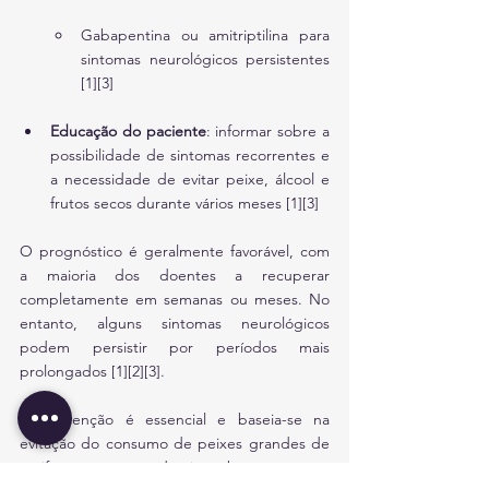
Gabapentina ou amitriptilina para 
sintomas neurológicos persistentes 
[1][3]
Educação do paciente
: informar sobre a 
possibilidade de sintomas recorrentes e 
a necessidade de evitar peixe, álcool e 
frutos secos durante vários meses [1][3]
O prognóstico é geralmente favorável, com 
a maioria dos doentes a recuperar 
completamente em semanas ou meses. No 
entanto, alguns sintomas neurológicos 
podem persistir por períodos mais 
prolongados [1][2][3].
A prevenção é essencial e baseia-se na 
evitação do consumo de peixes grandes de 
recife em áreas endémicas, bem como na 