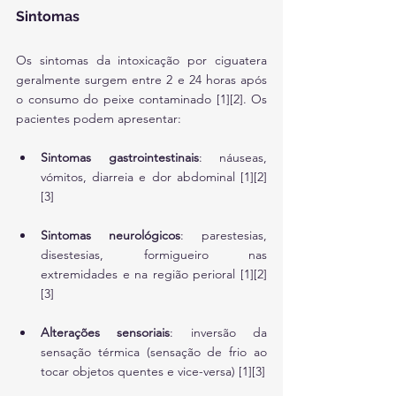
Sintomas
Os sintomas da intoxicação por ciguatera 
geralmente surgem entre 2 e 24 horas após 
o consumo do peixe contaminado [1][2]. Os 
pacientes podem apresentar:
Sintomas gastrointestinais
: náuseas, 
vómitos, diarreia e dor abdominal [1][2]
[3]
Sintomas neurológicos
: parestesias, 
disestesias, formigueiro nas 
extremidades e na região perioral [1][2]
[3]
Alterações sensoriais
: inversão da 
sensação térmica (sensação de frio ao 
tocar objetos quentes e vice-versa) [1][3]