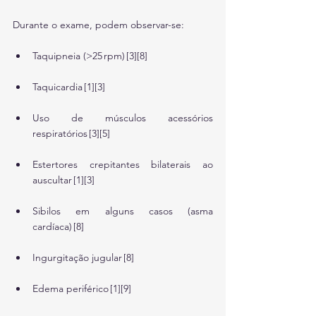
Durante o exame, podem observar-se:
Taquipneia (>25 rpm) [3][8]
Taquicardia [1][3]
Uso de músculos acessórios 
respiratórios [3][5]
Estertores crepitantes bilaterais ao 
auscultar [1][3]
Sibilos em alguns casos (asma 
cardíaca) [8]
Ingurgitação jugular [8]
Edema periférico [1][9]