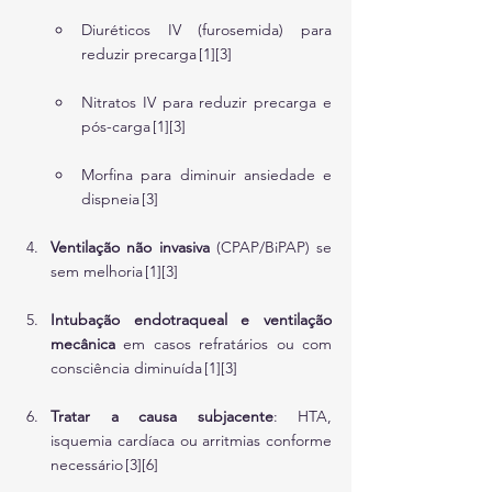
Diuréticos IV (furosemida) para 
reduzir precarga [1][3]
Nitratos IV para reduzir precarga e 
pós-carga [1][3]
Morfina para diminuir ansiedade e 
dispneia [3]
Ventilação não invasiva
 (CPAP/BiPAP) se 
sem melhoria [1][3]
Intubação endotraqueal e ventilação 
mecânica
 em casos refratários ou com 
consciência diminuída [1][3]
Tratar a causa subjacente
: HTA, 
isquemia cardíaca ou arritmias conforme 
necessário [3][6]