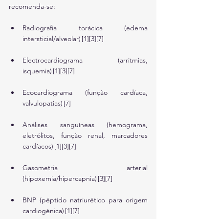
recomenda-se:
Radiografia torácica (edema 
intersticial/alveolar) [1][3][7]
Electrocardiograma (arritmias, 
isquemia) [1][3][7]
Ecocardiograma (função cardíaca, 
valvulopatias) [7]
Análises sanguíneas (hemograma, 
eletrólitos, função renal, marcadores 
cardíacos) [1][3][7]
Gasometria arterial 
(hipoxemia/hipercapnia) [3][7]
BNP (péptido natriurético para origem 
cardiogénica) [1][7]