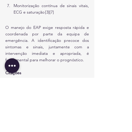
Monitorização contínua de sinais vitais, 
ECG e saturação [3][7]
O manejo do EAP exige resposta rápida e 
coordenada por parte da equipa de 
emergência. A identificação precoce dos 
sintomas e sinais, juntamente com a 
intervenção imediata e apropriada, é 
fundamental para melhorar o prognóstico.
Citações
[1] 
https://www.msdmanuals.com/es/profession
al/trastornos-cardiovasculares/insuficiencia-
cardíaca/edema-pulmonar
[2]
https://www.redalyc.org/pdf/1800/1800200
82021.pdf
[3]
https://www.areasaludbadajoz.com/image
s/stories/arritmias_urgencias.pdf