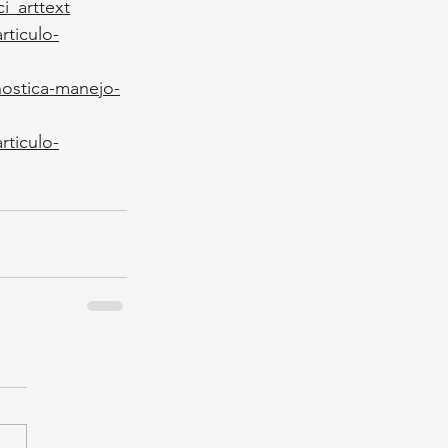
i_arttext
rticulo-
nostica-manejo-
rticulo-