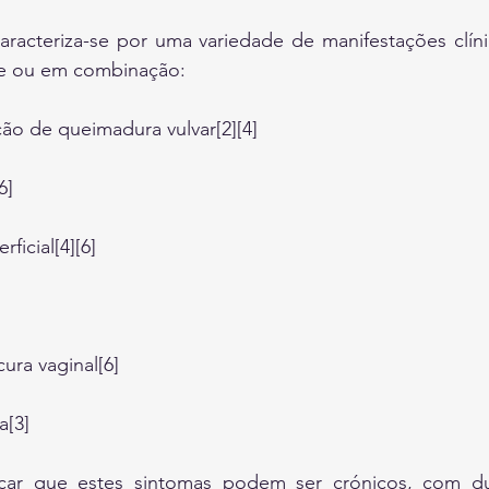
caracteriza-se por uma variedade de manifestações clí
te ou em combinação:
ão de queimadura vulvar[2][4]
6]
ficial[4][6]
ura vaginal[6]
a[3]
car que estes sintomas podem ser crónicos, com du