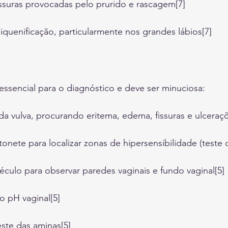
issuras provocadas pelo prurido e rascagem[7]
quenificação, particularmente nos grandes lábios[7]
é essencial para o diagnóstico e deve ser minuciosa:
da vulva, procurando eritema, edema, fissuras e ulceraçõ
tonete para localizar zonas de hipersensibilidade (teste 
ulo para observar paredes vaginais e fundo vaginal[5]
 pH vaginal[5]
este das aminas[5]