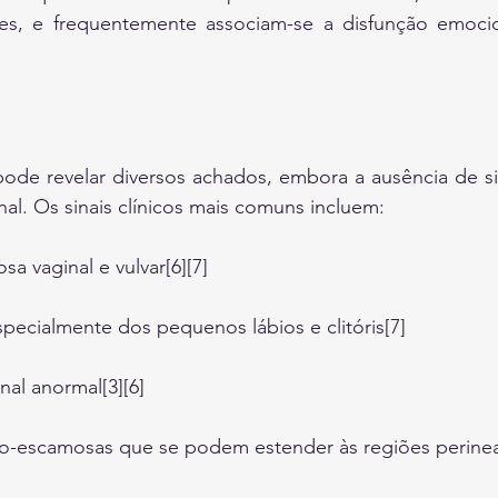
es, e frequentemente associam-se a disfunção emocion
pode revelar diversos achados, embora a ausência de sin
nal. Os sinais clínicos mais comuns incluem:
a vaginal e vulvar[6][7]
specialmente dos pequenos lábios e clitóris[7]
nal anormal[3][6]
o-escamosas que se podem estender às regiões perineal