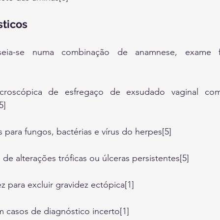
ticos
seia-se numa combinação de anamnese, exame fís
croscópica de esfregaço de exsudado vaginal com
5]
s para fungos, bactérias e vírus do herpes[5]
de alterações tróficas ou úlceras persistentes[5]
z para excluir gravidez ectópica[1]
 casos de diagnóstico incerto[1]