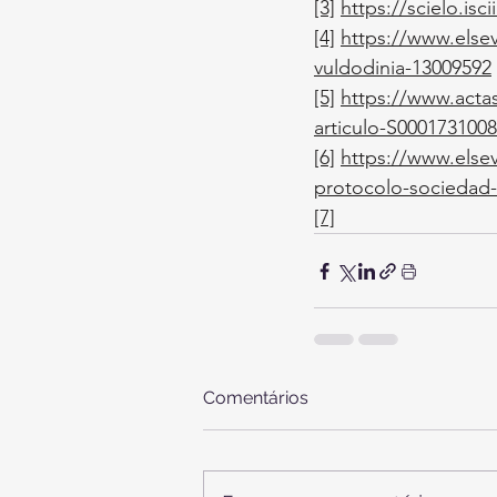
[3]
https://scielo.is
[4]
https://www.elsev
vuldodinia-13009592
[5]
https://www.actas
articulo-S000173100
[6]
https://www.elsev
protocolo-sociedad-
[7]
Comentários