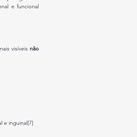
al e funcional 
ais visíveis 
não 
 e inguinal[7]