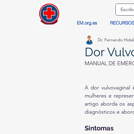
EM.org.es
RECURSO
Dr. Fernando Hida
Dor Vulv
MANUAL DE EMERG
A dor vulvovaginal 
mulheres e represen
artigo aborda os asp
diagnósticos e abo
Sintomas