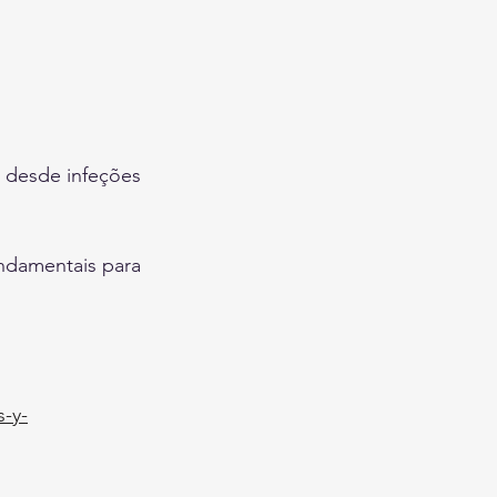
, desde infeções 
ndamentais para 
s-y-