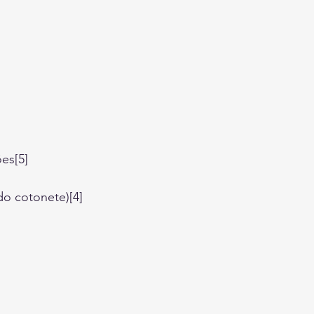
es[5]
do cotonete)[4]