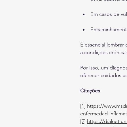
Em casos de vul
Encaminhamento
É essencial lembrar 
a condições crónica
Por isso, um diagnós
oferecer cuidados a
Citações
[1] 
https://www.msdm
enfermedad-inflamato
[2]
https://dialnet.u