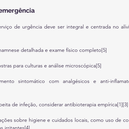
 emergência
iço de urgência deve ser integral e centrada no alívi
namnese detalhada e exame físico completo[5]
tras para culturas e análise microscópica[5]
amento sintomático com analgésicos e anti-inflamat
ita de infeção, considerar antibioterapia empírica[1][3]
ações sobre higiene e cuidados locais, como uso de com
s irritantes[4]