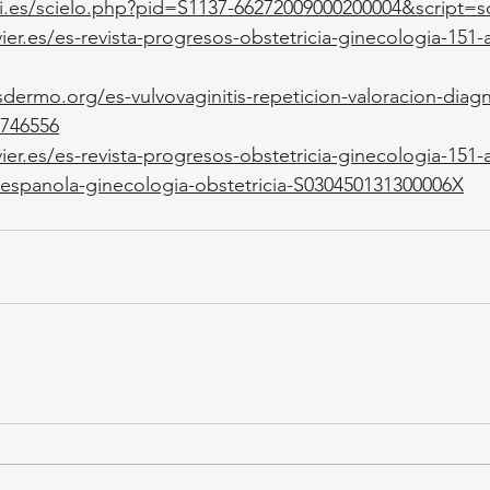
ciii.es/scielo.php?pid=S1137-66272009000200004&script=sc
ier.es/es-revista-progresos-obstetricia-ginecologia-151-a
dermo.org/es-vulvovaginitis-repeticion-valoracion-diag
8746556
ier.es/es-revista-progresos-obstetricia-ginecologia-151-a
espanola-ginecologia-obstetricia-S030450131300006X