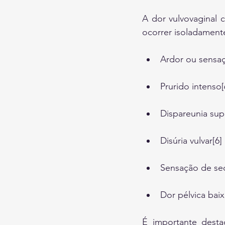
A dor vulvovaginal 
ocorrer isoladamen
Ardor ou sensaç
Prurido intenso[
Dispareunia super
Disúria vulvar[6]
Sensação de sec
Dor pélvica baix
É importante desta