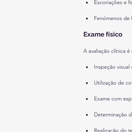
Escoriações e f
Fenómenos de li
Exame físico
A avaliação clínica 
Inspeção visual 
Utilização de co
Exame com espéc
Determinação do
Realização do t