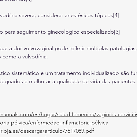
vodínia severa, considerar anestésicos tópicos[4]
 para seguimento ginecológico especializado[3]
que a dor vulvovaginal pode refletir múltiplas patologias
s como a vulvodínia.
tico sistemático e um tratamento individualizado são fu
dequados e melhorar a qualidade de vida das pacientes.
anuals.com/es/hogar/salud-femenina/vaginitis-cerviciti
ria-pélvica/enfermedad-inflamatoria-pélvica
nirioja.es/descarga/articulo/7617089.pdf