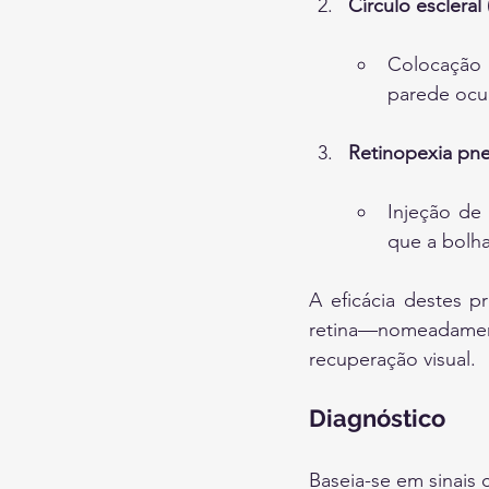
Círculo escleral 
Colocação 
parede ocul
Retinopexia pn
Injeção de
que a bolha
A eficácia destes p
retina—nomeadamen
recuperação visual.
Diagnóstico
Baseia-se em sinais 