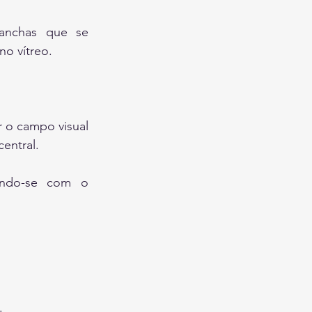
anchas que se 
no vítreo.
 o campo visual 
central.
ando-se com o 