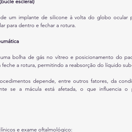
(bucle escleral)
de um implante de silicone à volta do globo ocular p
ar para dentro e fechar a rotura.
eumática
 uma bolha de gás no vítreo e posicionamento do pa
 feche a rotura, permitindo a reabsorção do líquido sub-
rocedimentos depende, entre outros fatores, da condiç
te se a mácula está afetada, o que influencia o p
clínicos e exame oftalmológico: