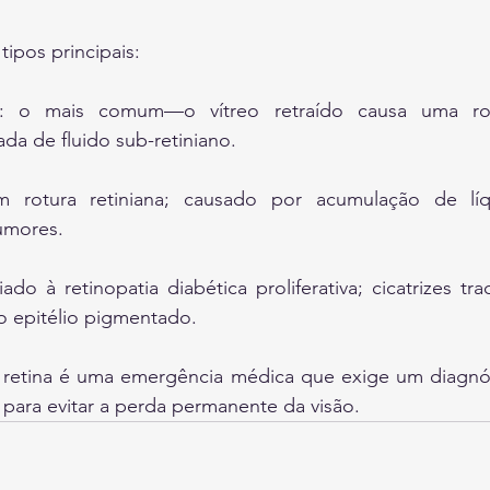
 tipos principais:
: o mais comum—o vítreo retraído causa uma rotu
da de fluido sub-retiniano.
m rotura retiniana; causado por acumulação de líq
umores.
iado à retinopatia diabética proliferativa; cicatrizes tra
 epitélio pigmentado.
retina é uma emergência médica que exige um diagnós
para evitar a perda permanente da visão.