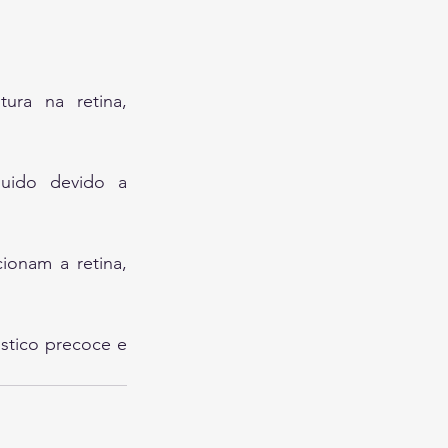
ra na retina, 
uido devido a 
cionam a retina, 
tico precoce e 