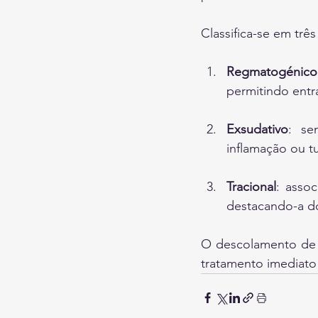
Classifica-se em três
Regmatogénico
permitindo entra
Exsudativo
: se
inflamação ou t
Tracional
: assoc
destacando-a do
O descolamento de 
tratamento imediato 