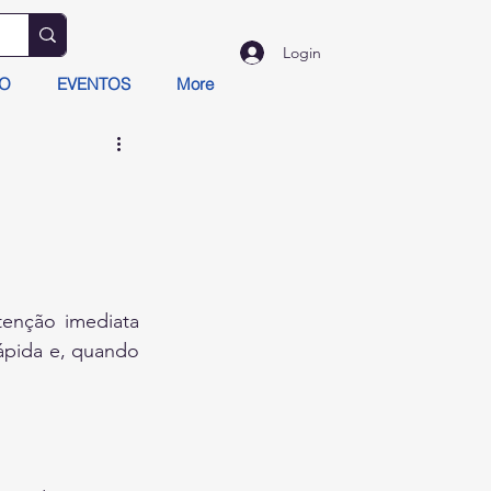
Login
TO
EVENTOS
More
enção imediata 
ápida e, quando 