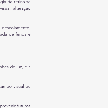
ia da retina se 
sual, alteração 
descolamento, 
ada de fenda e 
hes de luz, e a 
campo visual ou 
evenir futuros 