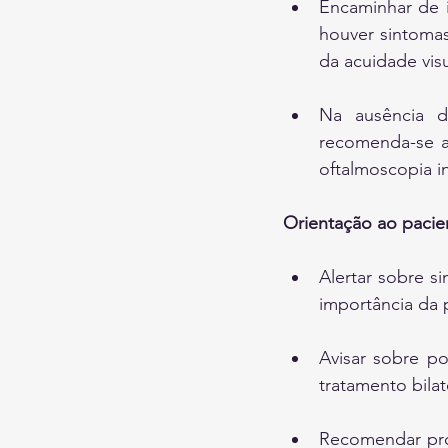
Encaminhar de i
houver sintomas
da acuidade vis
Na ausência de
recomenda-se a
oftalmoscopia in
Orientação ao pacie
Alertar sobre s
importância da 
Avisar sobre po
tratamento bilat
Recomendar prot