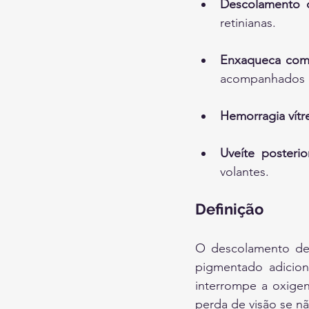
Descolamento d
retinianas.
Enxaqueca com 
acompanhados d
Hemorragia vítr
Uveíte posterio
volantes.
Definição
O descolamento de r
pigmentado adicion
interrompe a oxigen
perda de visão se nã