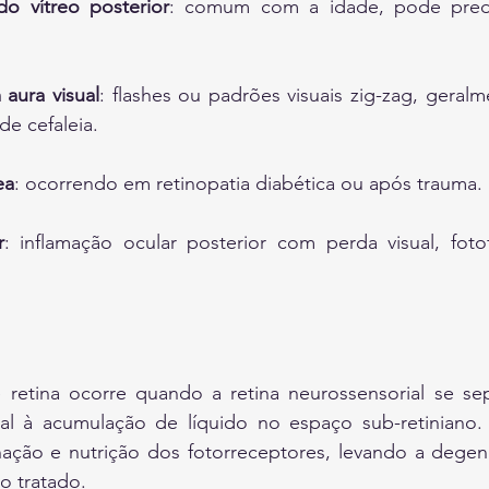
o vítreo posterior
: comum com a idade, pode predis
aura visual
: flashes ou padrões visuais zig-zag, geralme
e cefaleia.
ea
: ocorrendo em retinopatia diabética ou após trauma.
r
: inflamação ocular posterior com perda visual, foto
etina ocorre quando a retina neurossensorial se sepa
al à acumulação de líquido no espaço sub-retiniano. 
ação e nutrição dos fotorreceptores, levando a degene
o tratado.