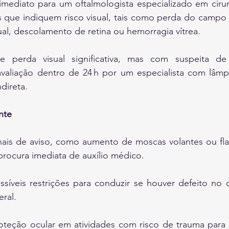
mediato para um oftalmologista especializado em cirurg
 que indiquem risco visual, tais como perda do campo vi
ual, descolamento de retina ou hemorragia vítrea.
 perda visual significativa, mas com suspeita de 
valiação dentro de 24 h por um especialista com lâmp
direta.
nte
inais de aviso, como aumento de moscas volantes ou flas
procura imediata de auxílio médico.
ssíveis restrições para conduzir se houver defeito no 
eral.
eção ocular em atividades com risco de trauma para pr