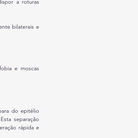
por a roturas 
nte bilaterais e 
fobia e moscas 
ra do epitélio 
Esta separação 
ração rápida e 