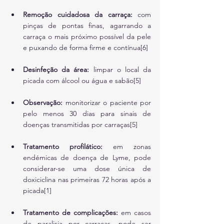
Remoção cuidadosa da carraça:
 com 
pinças de pontas finas, agarrando a 
carraça o mais próximo possível da pele 
e puxando de forma firme e contínua[6]
Desinfeção da área:
 limpar o local da 
picada com álcool ou água e sabão[5]
Observação:
 monitorizar o paciente por 
pelo menos 30 dias para sinais de 
doenças transmitidas por carraças[5]
Tratamento profilático:
 em zonas 
endémicas de doença de Lyme, pode 
considerar-se uma dose única de 
doxiciclina nas primeiras 72 horas após a 
picada[1]
Tratamento de complicações:
 em casos 
de paralisia por carraças, pode ser 