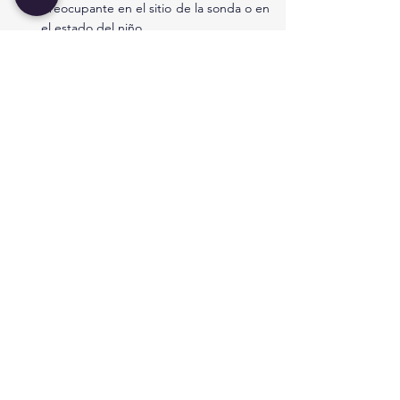
preocupante en el sitio de la sonda o en 
el estado del niño.
Más información
Gastrostomías: Todo lo que necesita 
saber
Manejo Médico de las Fugas en 
Gastrostomía
Cuidados básicos de la sonda de 
gastrostomía en niños
Retiro de la sonda de gastrostomía: 
guía de preparación y cuidados 
posteriores
Gastrostomía Inicial – Guía Básica de 
Cuidados