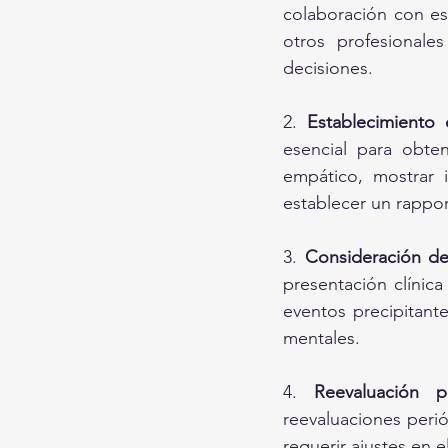
colaboración con esp
otros profesionale
decisiones.
2. 
Establecimiento 
esencial para obten
empático, mostrar 
establecer un rappor
3. 
Consideración de
presentación clínica
eventos precipitante
mentales.
4. 
Reevaluación p
reevaluaciones perió
requerir ajustes en 