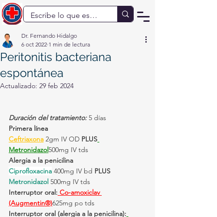
Dr. Fernando Hidalgo
6 oct 2022
1 min de lectura
Peritonitis bacteriana
espontánea
Actualizado:
29 feb 2024
Duración del tratamiento:
 5 días
Primera línea
Ceftriaxona
 2gm IV OD 
PLUS
Metronidazol
500mg IV tds
Alergia a la penicilina
Ciprofloxacina
 400mg IV bd 
PLUS 
Metronidazol
 500mg IV tds
Interruptor oral:
 Co-amoxiclav 
(Augmentin®)
625mg po tds
Interruptor oral (alergia a la penicilina):