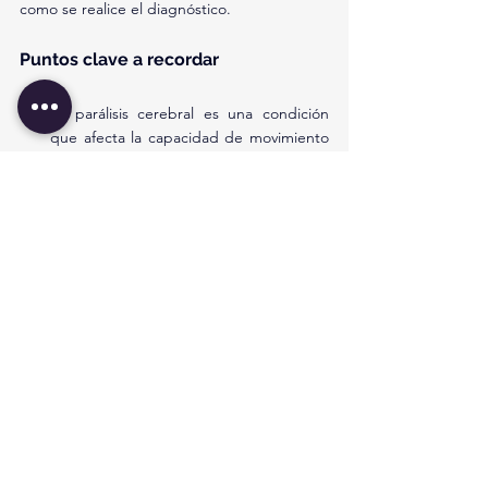
como se realice el diagnóstico.
Puntos clave a recordar
La parálisis cerebral es una condición 
que afecta la capacidad de movimiento 
y control corporal.
Su gravedad y tipo varían 
considerablemente entre los niños.
La causa se debe a una lesión o 
alteración en el desarrollo del cerebro 
que controla el movimiento.
El manejo debe ser integral e incluir 
profesionales de la salud, terapeutas, 
educadores y la familia.