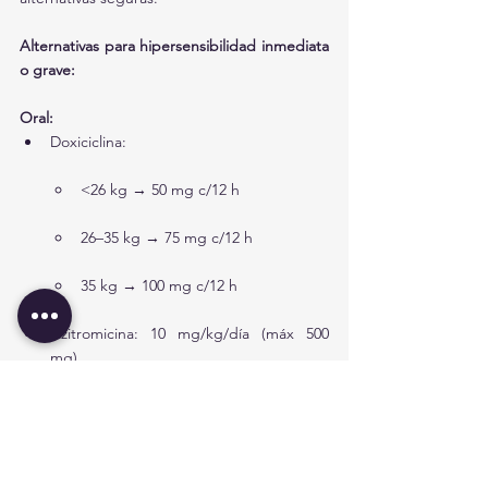
Alternativas para hipersensibilidad inmediata 
o grave:
Oral:
Doxiciclina:
<26 kg → 50 mg c/12 h
26–35 kg → 75 mg c/12 h
35 kg → 100 mg c/12 h
Azitromicina: 10 mg/kg/día (máx 500 
mg)
IV:
Ciprofloxacino 10 mg/kg c/12 h (máx 400 
mg)
+