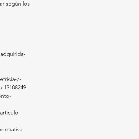
tar según los 
-adquirida-
tricia-7-
a-13108249
ento-
rticulo-
ormativa-