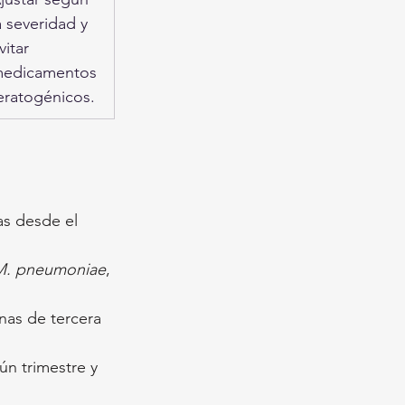
a severidad y 
vitar 
edicamentos 
eratogénicos.
as desde el 
M. pneumoniae
, 
nas de tercera 
ún trimestre y 