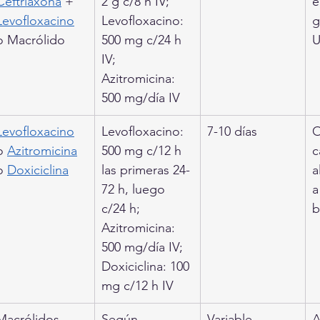
Ceftriaxona
 + 
2 g c/8 h IV; 
e
Levofloxacino
Levofloxacino: 
g
o Macrólido
500 mg c/24 h 
U
IV; 
Azitromicina: 
500 mg/día IV
Levofloxacino
Levofloxacino: 
7-10 días
O
o 
Azitromicina
500 mg c/12 h 
c
o 
Doxiciclina
las primeras 24-
a
72 h, luego 
a
c/24 h; 
b
Azitromicina: 
500 mg/día IV; 
Doxiciclina: 100 
mg c/12 h IV
Macrólidos 
Según 
Variable
A