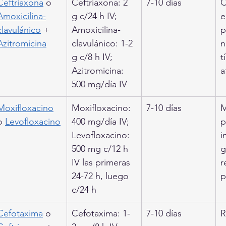
Ceftriaxona
 o 
Ceftriaxona: 2 
7-10 días
C
Amoxicilina-
g c/24 h IV; 
e
clavulánico
 + 
Amoxicilina-
p
Azitromicina
clavulánico: 1-2 
n
g c/8 h IV; 
t
Azitromicina: 
a
500 mg/día IV
Moxifloxacino
Moxifloxacino: 
7-10 días
M
o 
Levofloxacino
400 mg/día IV; 
p
Levofloxacino: 
i
500 mg c/12 h 
g
IV las primeras 
r
24-72 h, luego 
p
c/24 h
Cefotaxima
 o 
Cefotaxima: 1-
7-10 días
R