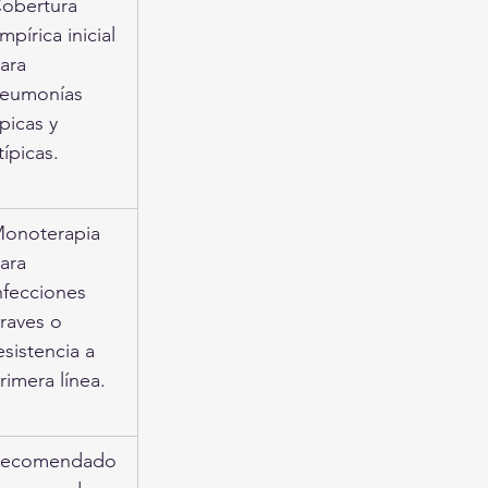
obertura 
mpírica inicial 
ara 
eumonías 
ípicas y 
típicas.
onoterapia 
ara 
nfecciones 
raves o 
esistencia a 
rimera línea.
ecomendado 