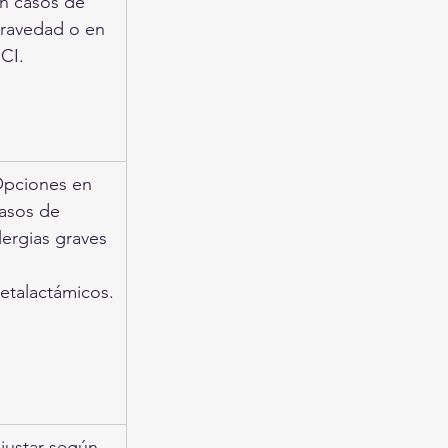
n casos de 
ravedad o en 
CI.
pciones en 
asos de 
lergias graves 
 
etalactámicos.
justar según 