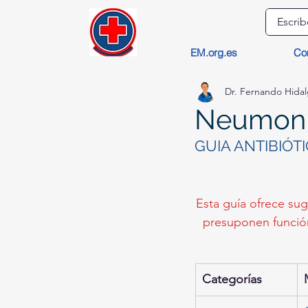
EM.org.es
Co
Dr. Fernando Hida
Neumoní
GUIA ANTIBIÓTI
Esta guía ofrece sug
presuponen función
Categorías