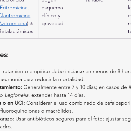
Eritromicina
, 
esquema 
l
Claritromicina
, 
clínico y 
e
Azitromicina
) ± 
gravedad
m
Betalactámicos
t
es:
l tratamiento empírico debe iniciarse en menos de 8 hor
neumonía para reducir la mortalidad.
atamiento:
 Generalmente entre 7 y 10 días; en casos de 
 o 
Legionella
, extender hasta 14 días.
s o en UCI:
 Considerar el uso combinado de cefalospori
fluoroquinolonas o macrólidos.
arazo:
 Usar antibióticos seguros para el feto; ajustar seg
adro.