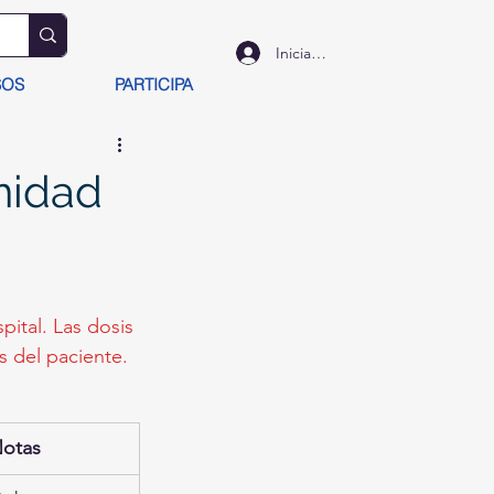
Iniciar sesión
SOS
PARTICIPA
nidad
ital. Las dosis 
s del paciente.
otas