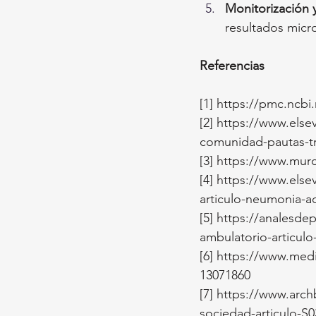
Monitorización y
resultados micr
Referencias
[1] 
https://pmc.ncbi
[2]
https://www.elsev
comunidad-pautas-t
[3]
https://www.murc
[4]
https://www.elsevi
articulo-neumonia-a
[5]
https://analesde
ambulatorio-articul
[6]
https://www.medi
13071860
[7]
https://www.arc
sociedad-articulo-S