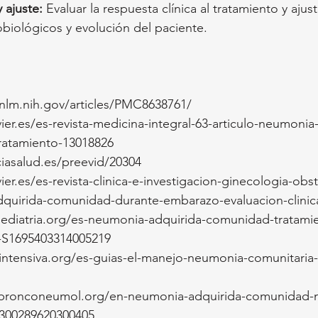
 ajuste:
 Evaluar la respuesta clínica al tratamiento y ajus
obiológicos y evolución del paciente.
.nlm.nih.gov/articles/PMC8638761/
ier.es/es-revista-medicina-integral-63-articulo-neumonia
ratamiento-13018826
iasalud.es/preevid/20304
er.es/es-revista-clinica-e-investigacion-ginecologia-obste
dquirida-comunidad-durante-embarazo-evaluacion-clinic
pediatria.org/es-neumonia-adquirida-comunidad-tratami
o-S1695403314005219
ntensiva.org/es-guias-el-manejo-neumonia-comunitaria-a
hbronconeumol.org/en-neumonia-adquirida-comunidad-n
0300289620300405