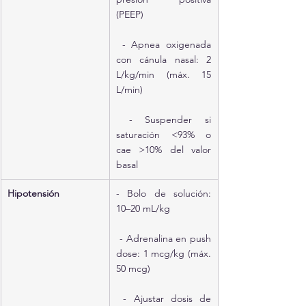
(PEEP)
 - Apnea oxigenada 
con cánula nasal: 2 
L/kg/min (máx. 15 
L/min)
 - Suspender si 
saturación <93% o 
cae >10% del valor 
basal
Hipotensión
- Bolo de solución: 
10–20 mL/kg
 - Adrenalina en push 
dose: 1 mcg/kg (máx. 
50 mcg)
 - Ajustar dosis de 