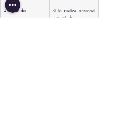
Ultrasonido
Si lo realiza personal 
capacitado
Saturación de O₂
Indicador tardío
Radiografía de tórax
Útil solo para 
profundidad
Si no se puede confirmar posición: retirar 
TET, reoxigenar y reintentar con nueva 
estrategia.
Si 
no se puede intubar ni oxigenar 
(Plan D: CICO)
Seguir protocolo para “
Cannot Intubate, 
Cannot Oxygenate
”.