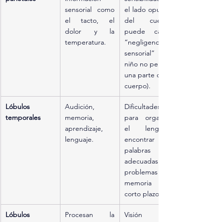
sensorial como 
el lado opuesto 
el tacto, el 
del cuerpo; 
dolor y la 
puede causar 
temperatura.
“negligencia 
sensorial” (el 
niño no percibe 
una parte de su 
cuerpo).
Lóbulos 
Audición, 
Dificultades 
temporales
memoria, 
para organizar 
aprendizaje, 
el lenguaje, 
lenguaje.
encontrar las 
palabras 
adecuadas y 
problemas de 
memoria a 
corto plazo.
Lóbulos 
Procesan la 
Visión 