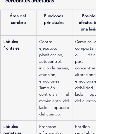
cerebrales afectadas
Área del 
Funciones 
Posibles 
cerebro
principales
efectos tras 
una lesión
Lóbulos 
Control 
Cambios en el 
frontales
ejecutivo: 
comportamient
planificación, 
o, dificultad 
autocontrol, 
para 
inicio de tareas, 
concentrarse, 
atención, 
alteraciones 
emociones. 
emocionales, 
También 
debilidad del 
controlan el 
lado opuesto 
movimiento del 
del cuerpo.
lado opuesto 
del cuerpo.
Lóbulos 
Procesan 
Pérdida de 
parietales
información 
sensibilidad en 