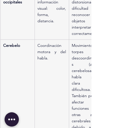
occipitales
información 
distorsionada, 
visual: color, 
dificultad para 
forma, 
reconocer 
distancia.
objetos o 
interpretarlos 
correctamente.
Cerebelo
Coordinación 
Movimientos 
motora y del 
torpes o 
habla.
descoordinado
s (ataxia 
cerebelosa), 
habla poco 
clara o 
dificultosa. 
También puede 
afectar 
funciones de 
otras zonas 
cerebrales 
debido a sus 