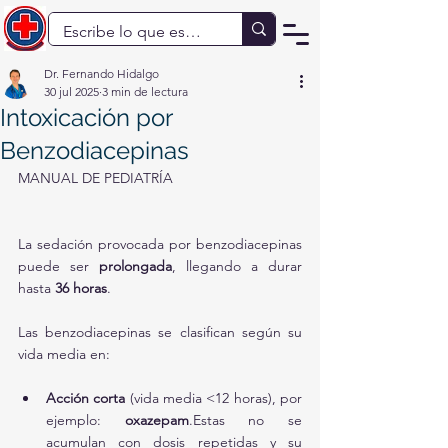
Dr. Fernando Hidalgo
30 jul 2025
3 min de lectura
Intoxicación por
Benzodiacepinas
MANUAL DE PEDIATRÍA
La sedación provocada por benzodiacepinas 
puede ser 
prolongada
, llegando a durar 
hasta 
36 horas
.
Las benzodiacepinas se clasifican según su 
vida media en:
Acción corta
 (vida media <12 horas), por 
ejemplo: 
oxazepam
.Estas no se 
acumulan con dosis repetidas y su 