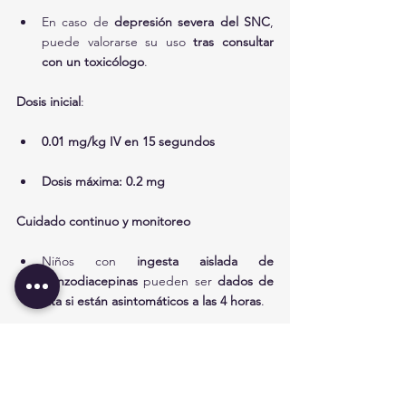
En caso de 
depresión severa del SNC
, 
puede valorarse su uso 
tras consultar 
con un toxicólogo
.
Dosis inicial
:
0.01 mg/kg IV en 15 segundos
Dosis máxima: 0.2 mg
Cuidado continuo y monitoreo
Niños con 
ingesta aislada de 
benzodiacepinas
 pueden ser 
dados de 
alta si están asintomáticos a las 4 horas
.
Si los síntomas persisten más allá de las 
4 horas, el niño 
debe ser hospitalizado
.
Consultar con equipo pediátrico local si: