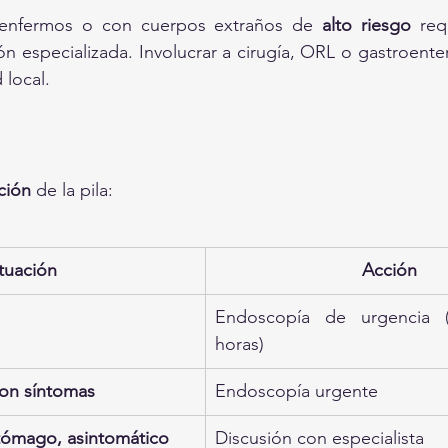
 enfermos o con cuerpos extraños de 
alto riesgo
ón especializada. Involucrar a cirugía, ORL o gastroente
 local.
ción
 de la pila:
ituación
Acción
Endoscopía de urgencia (
horas)
con síntomas
Endoscopía urgente
stómago, asintomático
Discusión con especialista