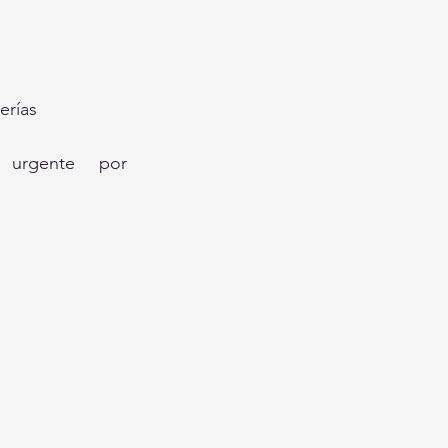
erías
Objetos impactados en orofaringe  requieren evaluación urgente por 