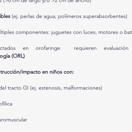
 (>6 cm de largo y/o >2 cm de ancho)
ibles
 (ej. perlas de agua, polímeros superabsorbentes)
tiples componentes: juguetes con luces, motores o bat
logía (ORL)
trucción/impacto en niños con:
el tracto GI (ej. estenosis, malformaciones)
fílica
romuscular