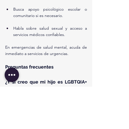
Busca apoyo psicológico escolar o 
comunitario si es necesario.
Habla sobre salud sexual y acceso a 
servicios médicos confiables.
En emergencias de salud mental, acuda de 
inmediato a servicios de urgencias.
Preguntas frecuentes
¿Y si creo que mi hijo es LGBTQIA+ 
pero no me lo dice?
No lo presiones. Ofrécele amor y apoyo, y 
dale tiempo.
¿Es normal que cambie de identidad 