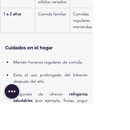
sólidos variados
1 a 2 años
Comida familiar
Comidas 
regulares + 
meriendas
Cuidados en el hogar
Mantén horarios regulares de comida.
Evita el uso prolongado del biberón 
después del año.
Asegúrate de ofrecer 
refrigerios 
saludables
 (por ejemplo, frutas, yogur 
natural, bastones de verduras).
Limita las "golosinas" a ocasiones 
especiales.