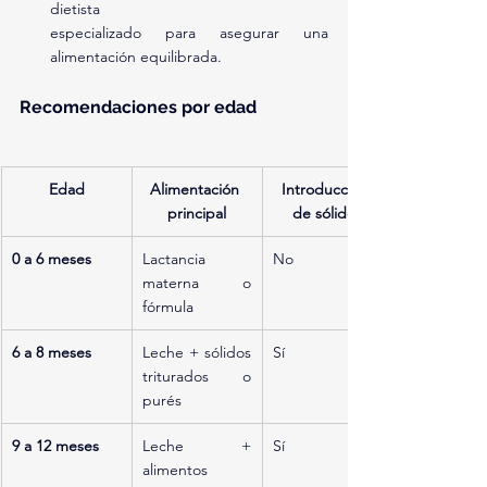
dietista 
especializado para asegurar una 
alimentación equilibrada.
Recomendaciones por edad
Edad
Alimentación 
Introducción 
principal
de sólidos
0 a 6 meses
Lactancia 
No
materna o 
fórmula
6 a 8 meses
Leche + sólidos 
Sí
triturados o 
purés
9 a 12 meses
Leche + 
Sí
alimentos 