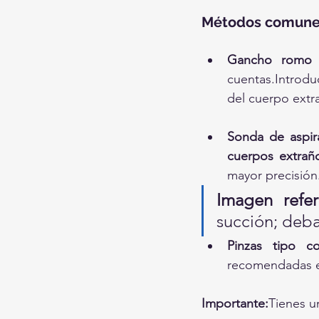
Métodos comune
Gancho romo 
cuentas.Introdu
del cuerpo extr
Sonda de aspira
cuerpos extraño
mayor precisión
Imagen refer
succión; deba
Pinzas tipo co
recomendadas e
Importante:
Tienes u