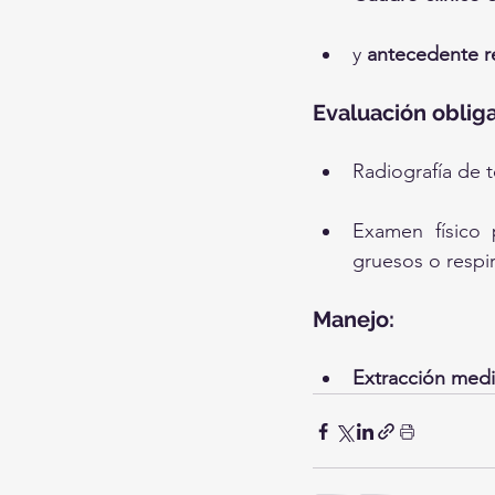
y 
antecedente r
Evaluación obliga
Radiografía de 
Examen físico 
gruesos o respi
Manejo:
Extracción medi