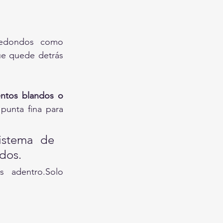
redondos como 
ue quede detrás 
entos blandos o 
punta fina para 
istema de 
ados.
 adentro.Solo 