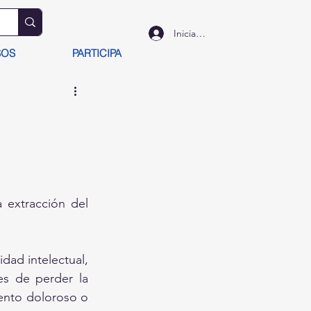
Iniciar sesión
SOS
PARTICIPA
a extracción del 
ad intelectual, 
es de perder la 
ento doloroso o 