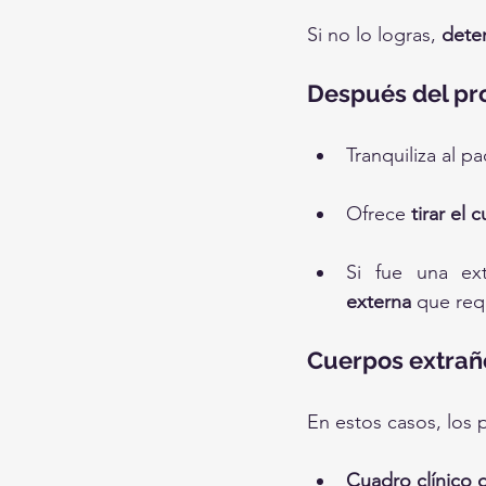
Si no lo logras, 
deten
Después del pr
Tranquiliza al pa
Ofrece 
tirar el
Si fue una ext
externa
 que req
Cuerpos extraño
En estos casos, los 
Cuadro clínico d