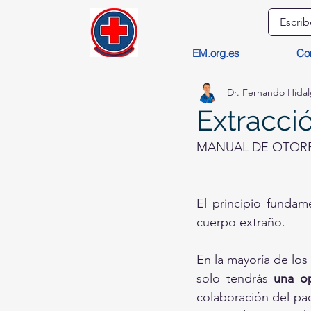
EM.org.es
Co
Dr. Fernando Hida
Extracci
MANUAL DE OTOR
El principio fundam
cuerpo extraño.
En la mayoría de los
solo tendrás 
una op
colaboración del pa