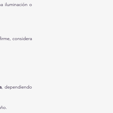
a iluminación o 
firme, considera 
a
, dependiendo 
año.