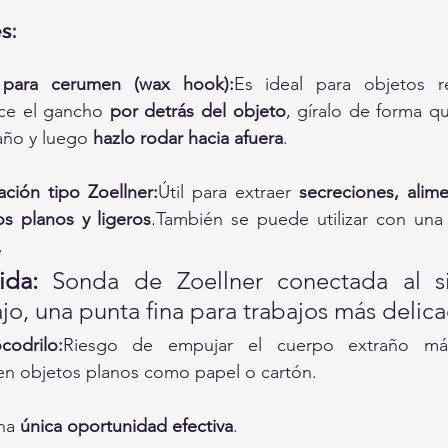
s:
para cerumen (wax hook):
Es ideal para objetos 
ce el gancho 
por detrás del objeto
, gíralo de forma q
año y luego 
hazlo rodar hacia afuera
.
ción tipo Zoellner:
Útil para extraer 
secreciones, alim
s planos y ligeros
.También se puede utilizar con una 
.
ida:
 Sonda de Zoellner conectada al s
jo, una punta fina para trabajos más delic
codrilo:
Riesgo de empujar el cuerpo extraño más
n objetos planos como papel o cartón.
na 
única oportunidad efectiva
.