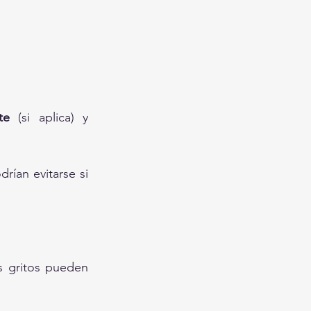
te
 (si aplica) y 
rían evitarse si 
s gritos pueden 